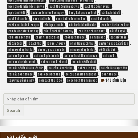
,
,
bạch thủ đề miền bắc miễn phí
bạch thủ đề miền bắc ngày hôm nay
,
,
,
bạch thủ đề miền bắc siêu vip
bạch thủ đề miền bắc vip
bạch thủ đề ngày mai
,
,
,
,
bạch thủ lô đề
bach thu lo mien bac ngay
bang ket qua dac biet
bắt bạch thủ đề
,
,
,
,
cach bat cau lo
cach bat lo de
cach bat lo de mien bac
cach bat so de
,
,
,
,
cach choi lo de hieu qua
cầu bạch thủ de
cầu bạch thủ miền bắc
cau dac biet mien bac
,
,
,
,
cau de dac biet hom nay
cầu lô bạch thủ hôm nay
cau lo de chuan nhat
cầu lô hay về
,
,
,
,
,
cau loto bach thu
cham giai dac biet
chốt bạch thủ đề
de mien bac
đăc biêt tuân
,
,
,
,
,
đề đầu đuôi
lô bạch thủ
lo nuoi 7 ngay
phan tich bach thu
phương pháp bắt đề dàn
,
,
,
,
phuong phap bat lo
phuong phap danh de
phuong phap lo de
số đề đầu đuôi
,
,
,
,
soi cau bạch thu
soi cau bạch thu mb
soi cau bach thu mien nam
soi cau bt
,
,
,
soi cau dac biet xsmb
soi cau dac biet xstd
soi cầu đề đầu đuôi
,
,
,
,
soi cầu đề đầu đuôi miền bắc
soi câu lô bach thu
soi cau lo hay
soi cầu lô tô bạch thủ
,
,
,
,
soi cầu song thủ đề
soi lo de bach thu
soicau bachthu mienbac
song thủ đề
ở
,
,
141 bình luận
song thủ đề hôm nay
xem bạch thủ lô đề
xo so bach thu mien bac
soi
cầu
song
thủ
đề
mb
Search
cao
cấp