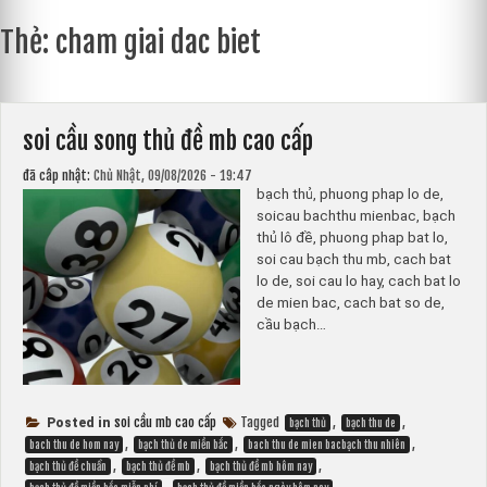
Thẻ:
cham giai dac biet
soi cầu song thủ đề mb cao cấp
đã câp nhật:
Chủ Nhật, 09/08/2026 - 19:47
bạch thủ, phuong phap lo de,
soicau bachthu mienbac, bạch
thủ lô đề, phuong phap bat lo,
soi cau bạch thu mb, cach bat
lo de, soi cau lo hay, cach bat lo
de mien bac, cach bat so de,
cầu bạch…
soi cầu mb cao cấp
Tagged
,
,
Posted in
bạch thủ
bạch thu de
,
,
,
bach thu de hom nay
bạch thủ de miền bắc
bach thu de mien bacbạch thu nhiên
,
,
,
bạch thủ đề chuẩn
bạch thủ đề mb
bạch thủ đề mb hôm nay