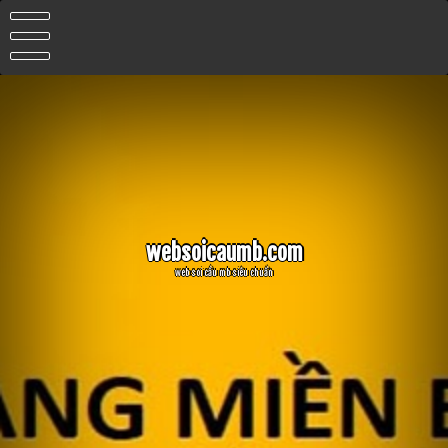
Skip
to
content
websoicaumb.com
web soi cầu mb siêu chuẩn