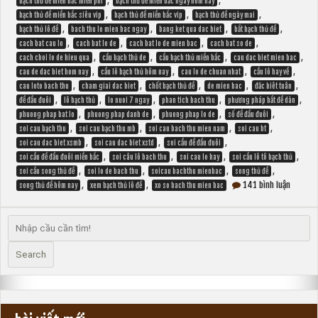
,
,
bạch thủ đề miền bắc miễn phí
bạch thủ đề miền bắc ngày hôm nay
,
,
,
bạch thủ đề miền bắc siêu vip
bạch thủ đề miền bắc vip
bạch thủ đề ngày mai
,
,
,
,
bạch thủ lô đề
bach thu lo mien bac ngay
bang ket qua dac biet
bắt bạch thủ đề
,
,
,
,
cach bat cau lo
cach bat lo de
cach bat lo de mien bac
cach bat so de
,
,
,
,
cach choi lo de hieu qua
cầu bạch thủ de
cầu bạch thủ miền bắc
cau dac biet mien bac
,
,
,
,
cau de dac biet hom nay
cầu lô bạch thủ hôm nay
cau lo de chuan nhat
cầu lô hay về
,
,
,
,
,
cau loto bach thu
cham giai dac biet
chốt bạch thủ đề
de mien bac
đăc biêt tuân
,
,
,
,
,
đề đầu đuôi
lô bạch thủ
lo nuoi 7 ngay
phan tich bach thu
phương pháp bắt đề dàn
,
,
,
,
phuong phap bat lo
phuong phap danh de
phuong phap lo de
số đề đầu đuôi
,
,
,
,
soi cau bạch thu
soi cau bạch thu mb
soi cau bach thu mien nam
soi cau bt
,
,
,
soi cau dac biet xsmb
soi cau dac biet xstd
soi cầu đề đầu đuôi
,
,
,
,
soi cầu đề đầu đuôi miền bắc
soi câu lô bach thu
soi cau lo hay
soi cầu lô tô bạch thủ
,
,
,
,
soi cầu song thủ đề
soi lo de bach thu
soicau bachthu mienbac
song thủ đề
ở
,
,
141 bình luận
song thủ đề hôm nay
xem bạch thủ lô đề
xo so bach thu mien bac
soi
cầu
song
thủ
đề
mb
Search
cao
cấp