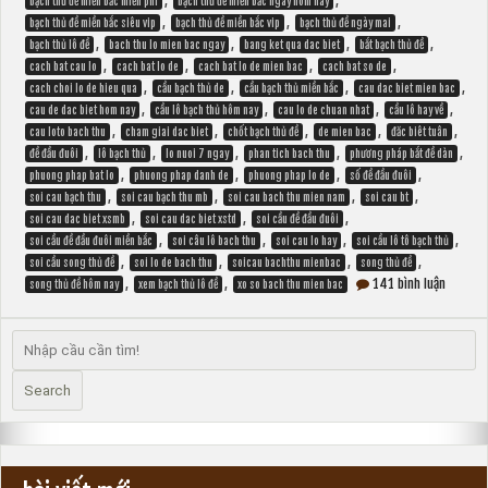
,
,
bạch thủ đề miền bắc miễn phí
bạch thủ đề miền bắc ngày hôm nay
,
,
,
bạch thủ đề miền bắc siêu vip
bạch thủ đề miền bắc vip
bạch thủ đề ngày mai
,
,
,
,
bạch thủ lô đề
bach thu lo mien bac ngay
bang ket qua dac biet
bắt bạch thủ đề
,
,
,
,
cach bat cau lo
cach bat lo de
cach bat lo de mien bac
cach bat so de
,
,
,
,
cach choi lo de hieu qua
cầu bạch thủ de
cầu bạch thủ miền bắc
cau dac biet mien bac
,
,
,
,
cau de dac biet hom nay
cầu lô bạch thủ hôm nay
cau lo de chuan nhat
cầu lô hay về
,
,
,
,
,
cau loto bach thu
cham giai dac biet
chốt bạch thủ đề
de mien bac
đăc biêt tuân
,
,
,
,
,
đề đầu đuôi
lô bạch thủ
lo nuoi 7 ngay
phan tich bach thu
phương pháp bắt đề dàn
,
,
,
,
phuong phap bat lo
phuong phap danh de
phuong phap lo de
số đề đầu đuôi
,
,
,
,
soi cau bạch thu
soi cau bạch thu mb
soi cau bach thu mien nam
soi cau bt
,
,
,
soi cau dac biet xsmb
soi cau dac biet xstd
soi cầu đề đầu đuôi
,
,
,
,
soi cầu đề đầu đuôi miền bắc
soi câu lô bach thu
soi cau lo hay
soi cầu lô tô bạch thủ
,
,
,
,
soi cầu song thủ đề
soi lo de bach thu
soicau bachthu mienbac
song thủ đề
ở
,
,
141 bình luận
song thủ đề hôm nay
xem bạch thủ lô đề
xo so bach thu mien bac
soi
cầu
song
thủ
đề
mb
Search
cao
cấp