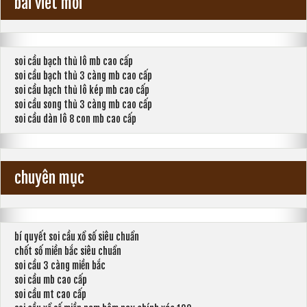
bài viết mới
soi cầu bạch thủ lô mb cao cấp
soi cầu bạch thủ 3 càng mb cao cấp
soi cầu bạch thủ lô kép mb cao cấp
soi cầu song thủ 3 càng mb cao cấp
soi cầu dàn lô 8 con mb cao cấp
chuyên mục
bí quyết soi cầu xổ số siêu chuẩn
chốt số miền bắc siêu chuẩn
soi cầu 3 càng miền bắc
soi cầu mb cao cấp
soi cầu mt cao cấp