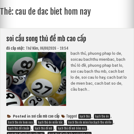
Thẻ:
cau de dac biet hom nay
soi cầu song thủ đề mb cao cấp
đã câp nhật:
Thứ Năm, 06/08/2026 - 19:54
bạch thủ, phuong phap lo de,
soicau bachthu mienbac, bạch
thủ lô đề, phuong phap bat lo,
soi cau bạch thu mb, cach bat
lo de, soi cau lo hay, cach bat lo
de mien bac, cach bat so de,
cầu bạch…
soi cầu mb cao cấp
Tagged
,
,
Posted in
bạch thủ
bạch thu de
,
,
,
bach thu de hom nay
bạch thủ de miền bắc
bach thu de mien bacbạch thu nhiên
,
,
,
bạch thủ đề chuẩn
bạch thủ đề mb
bạch thủ đề mb hôm nay