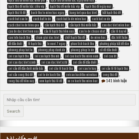
,
,
bạch thủ đề miền bắc miễn phí
bạch thủ đề miền bắc ngày hôm nay
,
,
,
bạch thủ đề miền bắc siêu vip
bạch thủ đề miền bắc vip
bạch thủ đề ngày mai
,
,
,
,
bạch thủ lô đề
bach thu lo mien bac ngay
bang ket qua dac biet
bắt bạch thủ đề
,
,
,
,
cach bat cau lo
cach bat lo de
cach bat lo de mien bac
cach bat so de
,
,
,
,
cach choi lo de hieu qua
cầu bạch thủ de
cầu bạch thủ miền bắc
cau dac biet mien bac
,
,
,
,
cau de dac biet hom nay
cầu lô bạch thủ hôm nay
cau lo de chuan nhat
cầu lô hay về
,
,
,
,
,
cau loto bach thu
cham giai dac biet
chốt bạch thủ đề
de mien bac
đăc biêt tuân
,
,
,
,
,
đề đầu đuôi
lô bạch thủ
lo nuoi 7 ngay
phan tich bach thu
phương pháp bắt đề dàn
,
,
,
,
phuong phap bat lo
phuong phap danh de
phuong phap lo de
số đề đầu đuôi
,
,
,
,
soi cau bạch thu
soi cau bạch thu mb
soi cau bach thu mien nam
soi cau bt
,
,
,
soi cau dac biet xsmb
soi cau dac biet xstd
soi cầu đề đầu đuôi
,
,
,
,
soi cầu đề đầu đuôi miền bắc
soi câu lô bach thu
soi cau lo hay
soi cầu lô tô bạch thủ
,
,
,
,
soi cầu song thủ đề
soi lo de bach thu
soicau bachthu mienbac
song thủ đề
ở
,
,
141 bình luận
song thủ đề hôm nay
xem bạch thủ lô đề
xo so bach thu mien bac
soi
cầu
song
thủ
đề
mb
Search
cao
cấp