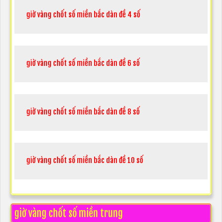
giờ vàng chốt số miền bắc dàn đề 4 số
giờ vàng chốt số miền bắc dàn đề 6 số
giờ vàng chốt số miền bắc dàn đề 8 số
giờ vàng chốt số miền bắc dàn đề 10 số
giờ vàng chốt số miền trung