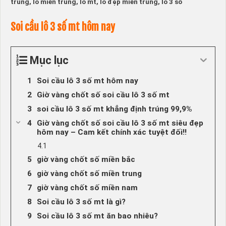
trung, lô miền trung, lô mt, lô đẹp miền trung, lô 3 số
Soi cầu lô 3 số mt hôm nay
Mục lục
Soi cầu lô 3 số mt hôm nay
Giờ vàng chốt số soi cầu lô 3 số mt
soi cầu lô 3 số mt khẳng định trúng 99,9%
Giờ vàng chốt số soi cầu lô 3 số mt siêu đẹp
hôm nay – Cam kết chính xác tuyệt đối!!
giờ vàng chốt số miền bắc
giờ vàng chốt số miền trung
giờ vàng chốt số miền nam
Soi cầu lô 3 số mt là gì?
Soi cầu lô 3 số mt ăn bao nhiêu?