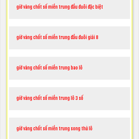
giờ vàng chốt số miền trung đầu đuôi đặc biệt
giờ vàng chốt số miền trung đầu đuôi giải 8
giờ vàng chốt số miền trung bao lô
giờ vàng chốt số miền trung lô 3 số
giờ vàng chốt số miền trung song thủ lô