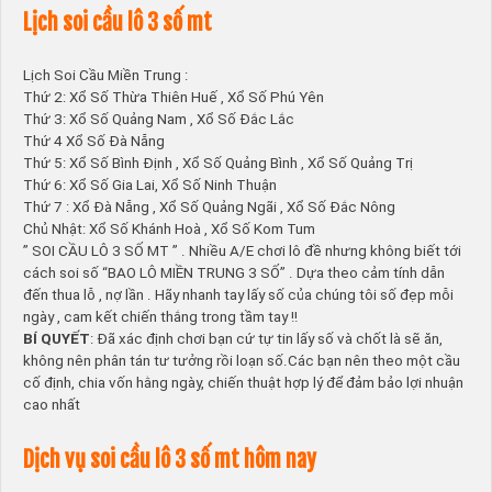
Lịch soi cầu lô 3 số mt
Lịch Soi Cầu Miền Trung :
Thứ 2: Xổ Số Thừa Thiên Huế , Xổ Số Phú Yên
Thứ 3: Xổ Số Quảng Nam , Xổ Số Đắc Lắc
Thứ 4 Xổ Số Đà Nẵng
Thứ 5: Xổ Số Bình Định , Xổ Số Quảng Bình , Xổ Số Quảng Trị
Thứ 6: Xổ Số Gia Lai, Xổ Số Ninh Thuận
Thứ 7 : Xổ Đà Nẵng , Xổ Số Quảng Ngãi , Xổ Số Đắc Nông
Chủ Nhật: Xổ Số Khánh Hoà , Xổ Số Kom Tum
” SOI CẦU LÔ 3 SỐ MT ” . Nhiều A/E chơi lô đề nhưng không biết tới
cách soi số “BAO LÔ MIỀN TRUNG 3 SỐ” . Dựa theo cảm tính dẫn
đến thua lỗ , nợ lần . Hãy nhanh tay lấy số của chúng tôi số đẹp mỗi
ngày , cam kết chiến thắng trong tầm tay !!
BÍ QUYẾT
: Đã xác định chơi bạn cứ tự tin lấy số và chốt là sẽ ăn,
không nên phân tán tư tưởng rồi loạn số.Các bạn nên theo một cầu
cố định, chia vốn hằng ngày, chiến thuật hợp lý để đảm bảo lợi nhuận
cao nhất
Dịch vụ soi cầu lô 3 số mt hôm nay