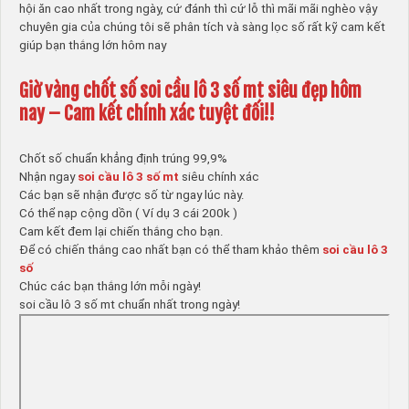
hội ăn cao nhất trong ngày, cứ đánh thì cứ lỗ thì mãi mãi nghèo vậy
chuyên gia của chúng tôi sẽ phân tích và sàng lọc số rất kỹ cam kết
giúp bạn thắng lớn hôm nay
Giờ vàng chốt số soi cầu lô 3 số mt siêu đẹp hôm
nay – Cam kết chính xác tuyệt đối!!
Chốt số chuẩn khẳng định trúng 99,9%
Nhận ngay
soi cầu lô 3 số mt
siêu chính xác
Các bạn sẽ nhận được số từ ngay lúc này.
Có thể nạp cộng dồn ( Ví dụ 3 cái 200k )
Cam kết đem lại chiến thắng cho bạn.
Để có chiến thắng cao nhất bạn có thể tham khảo thêm
soi cầu lô 3
số
Chúc các bạn thắng lớn mỗi ngày!
soi cầu lô 3 số mt chuẩn nhất trong ngày!