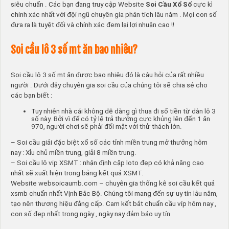
siêu chuẩn . Các bạn đang truy cập Website
Soi Cầu Xổ Số
cực kì
chính xác nhất với đội ngũ chuyên gia phân tích lâu năm . Mọi con số
đưa ra là tuyệt đối và chính xác đem lại lợi nhuận cao !!
Soi cầu lô 3 số mt ăn bao nhiêu?
Soi cầu lô 3 số mt ăn được bao nhiêu đó là câu hỏi của rất nhiều
người . Dưới đây chuyên gia soi cầu của chúng tôi sẽ chia sẻ cho
các bạn biết :
Tuy nhiên nhà cái không dễ dàng gì thua đi số tiền từ dàn lô 3
số này. Bởi vì để có tỷ lệ trả thưởng cực khủng lên đến 1 ăn
970, người chơi sẽ phải đối mặt với thử thách lớn.
– Soi cầu giải đặc biệt xổ số các tỉnh miền trung mở thưởng hôm
nay : Xỉu chủ miền trung, giải 8 miền trung.
– Soi cầu lô vip XSMT : nhận định cặp loto đẹp có khả năng cao
nhất sẽ xuất hiện trong bảng kết quả XSMT.
Website websoicaumb.com – chuyên gia thống kê soi cầu kết quả
xsmb chuẩn nhất Vịnh Bắc Bộ. Chúng tôi mang đến sự uy tín lâu năm,
tạo nên thương hiệu đẳng cấp. Cam kết bắt chuẩn cầu víp hôm nay ,
con số đẹp nhất trong ngày , ngày nay đảm báo uy tín