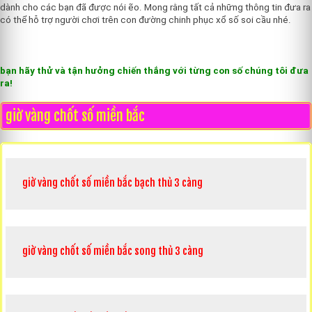
dành cho các bạn đã được nói ẽo. Mong rằng tất cả những thông tin đưa ra
có thể hỗ trợ người chơi trên con đường chinh phục xổ số soi cầu nhé.
bạn hãy thử và tận hưởng chiến thắng với từng con số chúng tôi đưa
ra!
giờ vàng chốt số miền bắc
giờ vàng chốt số miền bắc bạch thủ 3 càng
giờ vàng chốt số miền bắc song thủ 3 càng