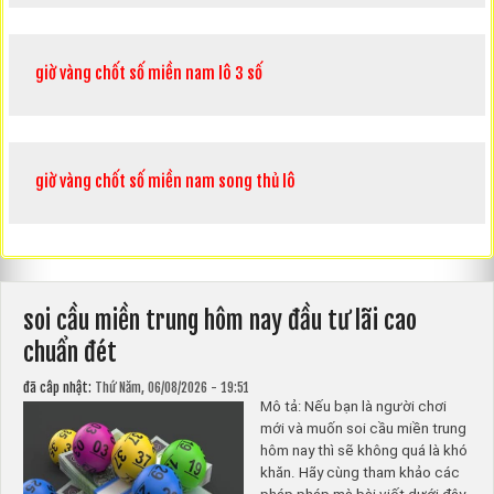
giờ vàng chốt số miền nam lô 3 số
giờ vàng chốt số miền nam song thủ lô
soi cầu miền trung hôm nay đầu tư lãi cao
chuẩn đét
đã câp nhật:
Thứ Năm, 06/08/2026 - 19:51
Mô tả: Nếu bạn là người chơi
mới và muốn soi cầu miền trung
hôm nay thì sẽ không quá là khó
khăn. Hãy cùng tham khảo các