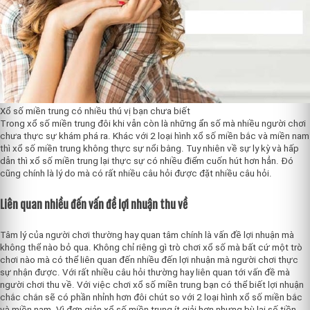
Xổ số miền trung có nhiều thú vị bạn chưa biết
Trong xổ số miền trung đôi khi vẫn còn là những ẩn số mà nhiều người chơi
chưa thực sự khám phá ra. Khác với 2 loại hình xổ số miền bắc và miền nam
thì xổ số miền trung không thực sự nổi bằng. Tuy nhiên về sự ly kỳ và hấp
dẫn thì xổ số miền trung lại thực sự có nhiều điểm cuốn hút hơn hẳn. Đó
cũng chính là lý do mà có rất nhiều câu hỏi được đặt nhiều câu hỏi.
Liên quan nhiều đến vấn đề lợi nhuận thu về
Tâm lý của người chơi thường hay quan tâm chính là vấn đề lợi nhuận mà
không thể nào bỏ qua. Không chỉ riêng gì trò chơi xổ số mà bất cứ một trò
chơi nào mà có thể liên quan đến nhiều đến lợi nhuận mà người chơi thực
sự nhận được. Với rất nhiều câu hỏi thường hay liên quan tới vấn đề mà
người chơi thu về. Với việc chơi xổ số miền trung bạn có thể biết lợi nhuận
chắc chắn sẽ có phần nhỉnh hơn đôi chút so với 2 loại hình xổ số miền bắc
và miền nam. Vì đơn giản xổ số miền trung ít giải hơn nhưng bù lại số tiền