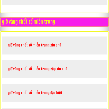
giờ vàng chốt số miền trung
giờ vàng chốt số miền trung xỉu chủ
giờ vàng chốt số miền trung cặp xỉu chủ
giờ vàng chốt số miền trung đặc biệt