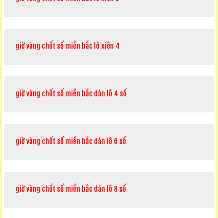
giờ vàng chốt số miền bắc lô xiên 4
giờ vàng chốt số miền bắc dàn lô 4 số
giờ vàng chốt số miền bắc dàn lô 6 số
giờ vàng chốt số miền bắc dàn lô 8 số