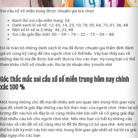
Soi cầu xổ số miền trung được chuyên gia lựa chọn
Bạch thủ soi cầu miền trung: 54
Danh sách lô sẽ nổ: 12, 65, 14, 23, 10, 78, 95, 64, 75, 01, 36, 48
Một số lô sẽ ra 2 nháy: 46, 23, 48
Soi cầu giải đặc biệt: 00 – 59 – 74 – 22 – 73 – 09 – 88
…
Đó là toàn bộ những danh sách lô mà đã được chuyên gia thẩm định đánh
giá vô cùng kỹ càng để cho người chơi có thể hiểu. Vậy bạn thấy sao về
những dàn lô mà đã được bài viết đưa ra cho các bạn. Hy vọng bạn có thể
tham khảo chốt số chuẩn xác thu lại lợi nhuận như ý muốn nhé.
Góc thắc mắc soi cầu xổ số miền trung hôm nay chính
xác 100 %
Một trong những chủ đề mà rất nhiều anh em quan tâm trong thời gian vừa
qua đó chính là giải đáp những câu hỏi thắc mắc của người chơi. Hiện tại số
lượng đặt câu hỏi về đây là vô cùng nhiều nên bài viết sẽ cố gắng giải đáp
thật nhiều câu hỏi cho người chơi nhé. Nếu như bạn có bất kỳ những câu
hỏi nào về vấn đề xổ số cũng như lô đề thì đừng có bỏ qua nhé. Anh em có
thể hỏi bất kỳ một câu hỏi nào nhé, trong thời gian gần nhất sẽ trả lời và giải
đáp ngay cho các bạn.