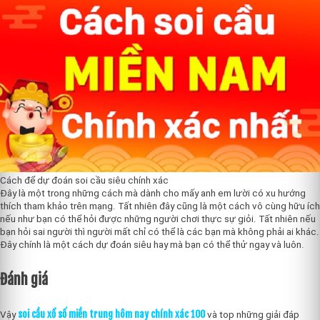
Cách để dự đoán soi cầu siêu chính xác
Đây là một trong những cách mà dành cho mấy anh em lười có xu hướng
thích tham khảo trên mạng. Tất nhiên đây cũng là một cách vô cùng hữu ích
nếu như bạn có thể hỏi được những người chơi thực sự giỏi. Tất nhiên nếu
bạn hỏi sai người thì người mất chỉ có thể là các bạn mà không phải ai khác.
Đây chính là một cách dự đoán siêu hay mà bạn có thể thử ngay và luôn.
Đánh giá
soi cầu xổ số miền trung hôm nay chính xác 100
Vậy
và top những giải đáp