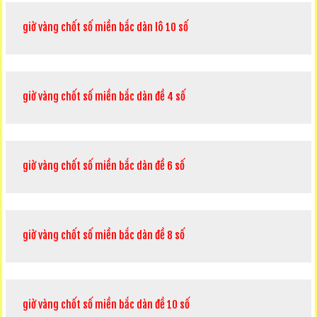
giờ vàng chốt số miền bắc dàn lô 10 số
giờ vàng chốt số miền bắc dàn đề 4 số
giờ vàng chốt số miền bắc dàn đề 6 số
giờ vàng chốt số miền bắc dàn đề 8 số
giờ vàng chốt số miền bắc dàn đề 10 số