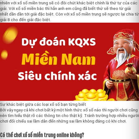
nhiên với xổ số miền trung sẽ có đôi chút khác biệt chính là thứ tự của các
giải. Với xổ số miền bắc thì hẳn anh em cũng đã biết thứ sẽ theo từ giải
nhất dần dần tới giải đặc biệt. Còn với xổ số miền trung sẽ ngược lại chia từ
giải 8 cho đến giải đặc biệt.
Sự khác biệt giữa các loại xổ số bạn từng biết
Bởi vậy ngay cả khi chơi bất kỳ một hình thức xổ số nào thì người chơi cũng
nên tìm hiểu thật rõ các thông tin cho thật kỹ. Tránh trường hợp nhiều người
chơi đối chiếu sai lầm dẫn đến những sai lầm không đáng có khi chơi.
Có thể chơi xổ số miền trung online không?