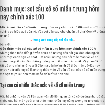
Danh mục:
soi cầu xổ số miền trung hôm
nay chính xác 100
Mô tả:
soi cầu xổ số miền trung hôm nay chính xác 100
mà ít người chơi
nghĩ ra sự hiệu quả của nó. Vậy soi cầu sao cho chuẩn thì phải đọc kỹ thông
tin nhé.
trang web cung cấp soi cầu mb
»
«
bài viết:
Góc thắc mắc soi cầu xổ số miền trung hôm nay chính xác 100 %
Những thắc mắc đến giờ vẫn chưa có những câu hỏi giải đáp cho người
chơi một cách cặn kẽ nhất. Rất nhiều những câu hỏi thắc mắc về xổ số
miền trung rất cần đến những thông tin thật chính xác nhất. Vậy bạn đã có
tất cả cho mình những giải đáp mà câu hỏi mình đã thắc mắc bấy lâu nay
chưa? Bài viết này sẽ là những thắc mắc về vấn đề soi cầu xổ số miền trung
mà bạn thực sự nên tham khảo để biết rõ hơn nhé.
Tại sao có nhiều thắc mắc về xổ số miền trung
Hầu hết những vấn đề liên quan vấn đề liên quan tới xổ số dường như có rất
nhiều câu hỏi mà người chơi thắc mắc. Điều này cũng tương tự như các trò
chơi liên quan đến nhà cái vậy sự thắc mắc là khó tránh khỏi. Vậy bạn có