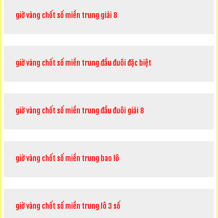
giờ vàng chốt số miền trung giải 8
giờ vàng chốt số miền trung đầu đuôi đặc biệt
giờ vàng chốt số miền trung đầu đuôi giải 8
giờ vàng chốt số miền trung bao lô
giờ vàng chốt số miền trung lô 3 số