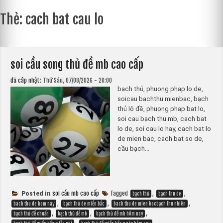
Thẻ:
cach bat cau lo
soi cầu song thủ đề mb cao cấp
đã câp nhật:
Thứ Sáu, 07/08/2026 - 20:00
bạch thủ, phuong phap lo de,
soicau bachthu mienbac, bạch
thủ lô đề, phuong phap bat lo,
soi cau bạch thu mb, cach bat
lo de, soi cau lo hay, cach bat lo
de mien bac, cach bat so de,
cầu bạch…
soi cầu mb cao cấp
Tagged
,
,
Posted in
bạch thủ
bạch thu de
,
,
,
bach thu de hom nay
bạch thủ de miền bắc
bach thu de mien bacbạch thu nhiên
,
,
,
bạch thủ đề chuẩn
bạch thủ đề mb
bạch thủ đề mb hôm nay