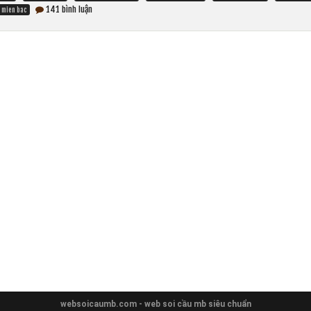
ở
141 bình luận
u mien bac
soi
cầu
song
thủ
đề
mb
cao
cấp
websoicaumb.com - web soi cầu mb siêu chuẩn