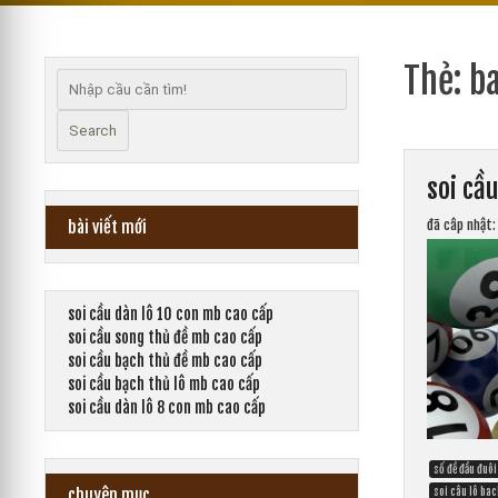
Thẻ:
ba
Search
soi cầ
bài viết mới
đã câp nhật
soi cầu dàn lô 10 con mb cao cấp
soi cầu song thủ đề mb cao cấp
soi cầu bạch thủ đề mb cao cấp
soi cầu bạch thủ lô mb cao cấp
soi cầu dàn lô 8 con mb cao cấp
số đề đầu đuôi
chuyên mục
soi câu lô bac