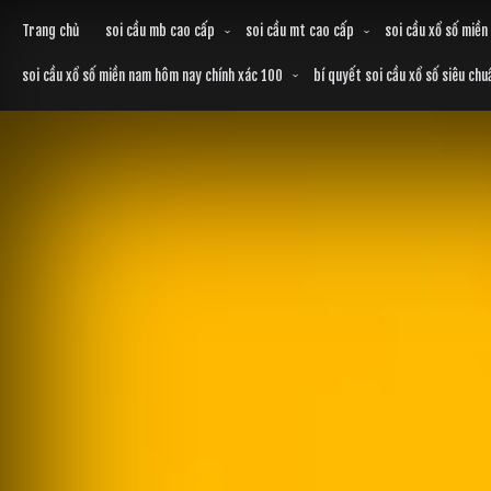
Skip
to
Trang chủ
soi cầu mb cao cấp
soi cầu mt cao cấp
soi cầu xổ số miề
content
soi cầu xổ số miền nam hôm nay chính xác 100
bí quyết soi cầu xổ số siêu chu