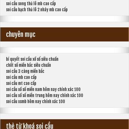
soi cầu song thủ lô mb cao cấp
soi cầu bạch thủ lô 2 nháy mb cao cấp
chuyên mục
bí quyết soi cầu xổ số siêu chuẩn
chốt số miền bắc siêu chuẩn
soi cầu 3 càng miền bắc
soi cầu mb cao cấp
soi cầu mt cao cấp
soi cầu xổ số miền nam hôm nay chính xác 100
soi cầu xổ số miền trung hôm nay chính xác 100
soi cầu xsmb hôm nay chính xác 100
thẻ từ khoá soi cầu