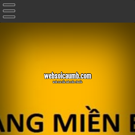
Skip
to
content
websoicaumb.com
web soi cầu mb siêu chuẩn