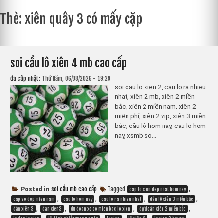
Thẻ:
xiên quây 3 có mấy cặp
soi cầu lô xiên 4 mb cao cấp
đã câp nhật:
Thứ Năm, 06/08/2026 - 19:29
soi cau lo xien 2, cau lo ra nhieu
nhat, xiên 2 mb, xiên 2 miền
bắc, xiên 2 miền nam, xiên 2
miễn phí, xiên 2 vip, xiên 3 miền
bắc, cầu lô hom nay, cau lo hom
nay, xsmb so…
soi cầu mb cao cấp
Tagged
,
Posted in
cap lo xien dep nhat hom nay
,
,
,
,
cap so dep mien nam
cau lo hom nay
cau lo ra nhieu nhat
dàn lô xiên 3 miền bắc
,
,
,
,
dàn xiên 3
dan xien3
du doan xo so mien bac lo xien
dự đoán xiên 2 miền bắc