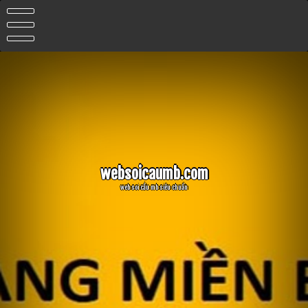
Skip
to
content
websoicaumb.com
web soi cầu mb siêu chuẩn