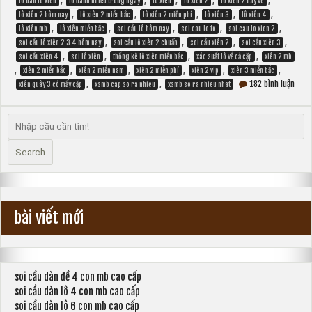
,
,
,
,
,
lo dan lo xien
lô đánh nhiều trong ngày
lo xien
lô xiên 2
lo xien 2 hay ve
,
,
,
,
,
lô xiên 2 hôm nay
lô xiên 2 miền bắc
lô xiên 2 miễn phí
lô xiên 3
lô xiên 4
,
,
,
,
,
lô xiên mb
lô xiên miền bắc
soi cầu lô hôm nay
soi cau lo to
soi cau lo xien 2
,
,
,
,
soi cầu lô xiên 2 3 4 hôm nay
soi cầu lô xiên 2 chuẩn
soi cầu xiên 2
soi cầu xiên 3
,
,
,
,
soi cầu xiên 4
soi lô xiên
thống kê lô xiên miền bắc
xác suất lô về cả cặp
xiên 2 mb
,
,
,
,
,
,
xiên 2 miền bắc
xiên 2 miền nam
xiên 2 miễn phí
xiên 2 vip
xiên 3 miền bắc
ở
,
,
182 bình luận
xiên quây 3 có mấy cặp
xsmb cap so ra nhieu
xsmb so ra nhieu nhat
soi
cầu
lô
xiên
4
mb
Search
cao
cấp
bài viết mới
soi cầu dàn đề 4 con mb cao cấp
soi cầu dàn lô 4 con mb cao cấp
soi cầu dàn lô 6 con mb cao cấp