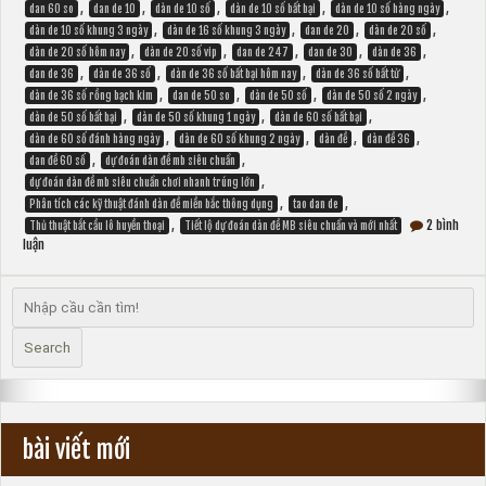
,
,
,
,
,
dan 60 so
dan de 10
dàn de 10 số
dàn de 10 số bất bại
dàn de 10 số hàng ngày
,
,
,
,
dàn de 10 số khung 3 ngày
dàn de 16 số khung 3 ngày
dan de 20
dàn de 20 số
,
,
,
,
,
dàn de 20 số hôm nay
dàn de 20 số vip
dan de 247
dan de 30
dàn de 36
,
,
,
,
dan de 36
dàn de 36 số
dàn de 36 số bất bại hôm nay
dàn de 36 số bất tử
,
,
,
,
dàn de 36 số rồng bạch kim
dan de 50 so
dàn de 50 số
dàn de 50 số 2 ngày
,
,
,
dàn de 50 số bất bại
dàn de 50 số khung 1 ngày
dàn de 60 số bất bại
,
,
,
,
dàn de 60 số đánh hàng ngày
dàn de 60 số khung 2 ngày
dàn đề
dàn đề 36
,
,
dan đề 60 số
dự đoán dàn đề mb siêu chuẩn
,
dự đoán dàn đề mb siêu chuẩn chơi nhanh trúng lớn
,
,
Phân tích các kỹ thuật đánh dàn đề miền bắc thông dụng
tao dan de
,
2 bình
Thủ thuật bắt cầu lô huyền thoại
Tiết lộ dự đoán dàn đề MB siêu chuẩn và mới nhất
ở
luận
dự
đoán
dàn
đề
mb
siêu
Search
chuẩn
chơi
nhanh
trúng
lớn
bài viết mới