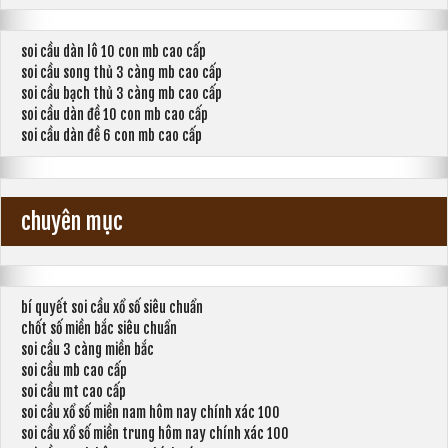
soi cầu dàn lô 10 con mb cao cấp
soi cầu song thủ 3 càng mb cao cấp
soi cầu bạch thủ 3 càng mb cao cấp
soi cầu dàn đề 10 con mb cao cấp
soi cầu dàn đề 6 con mb cao cấp
chuyên mục
bí quyết soi cầu xổ số siêu chuẩn
chốt số miền bắc siêu chuẩn
soi cầu 3 càng miền bắc
soi cầu mb cao cấp
soi cầu mt cao cấp
soi cầu xổ số miền nam hôm nay chính xác 100
soi cầu xổ số miền trung hôm nay chính xác 100