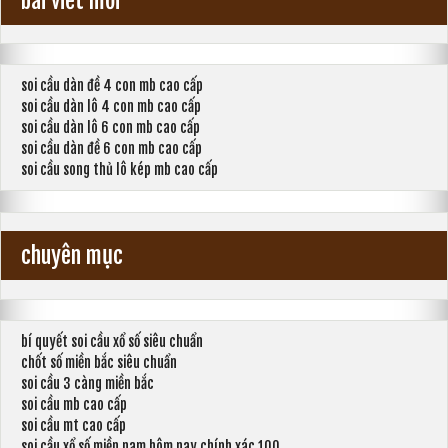
bài viết mới
soi cầu dàn đề 4 con mb cao cấp
soi cầu dàn lô 4 con mb cao cấp
soi cầu dàn lô 6 con mb cao cấp
soi cầu dàn đề 6 con mb cao cấp
soi cầu song thủ lô kép mb cao cấp
chuyên mục
bí quyết soi cầu xổ số siêu chuẩn
chốt số miền bắc siêu chuẩn
soi cầu 3 càng miền bắc
soi cầu mb cao cấp
soi cầu mt cao cấp
soi cầu xổ số miền nam hôm nay chính xác 100