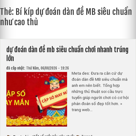
Thẻ:
Bí kíp dự đoán dàn đề MB siêu chuẩn
như cao thủ
dự đoán dàn đề mb siêu chuẩn chơi nhanh trúng
lớn
đã câp nhật:
Thứ Năm, 06/08/2026 - 19:26
Meta des: Đưa ra căn cứ dự
đoán dàn đề MB siêu chuẩn mà
anh em nên biết. Tổng hợp
những thủ thuật soi cầu trực
tuyến giúp người chơi có cơ hội
phán đoán số đẹp tốt hơn. »
trang web…