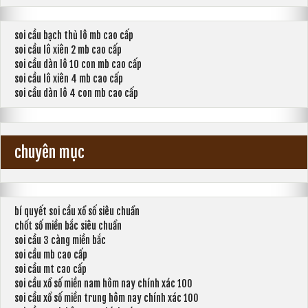
soi cầu bạch thủ lô mb cao cấp
soi cầu lô xiên 2 mb cao cấp
soi cầu dàn lô 10 con mb cao cấp
soi cầu lô xiên 4 mb cao cấp
soi cầu dàn lô 4 con mb cao cấp
chuyên mục
bí quyết soi cầu xổ số siêu chuẩn
chốt số miền bắc siêu chuẩn
soi cầu 3 càng miền bắc
soi cầu mb cao cấp
soi cầu mt cao cấp
soi cầu xổ số miền nam hôm nay chính xác 100
soi cầu xổ số miền trung hôm nay chính xác 100