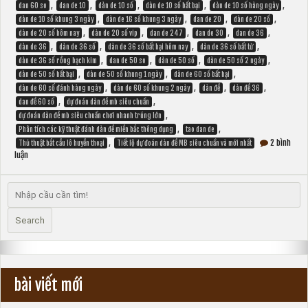
,
,
,
,
,
dan 60 so
dan de 10
dàn de 10 số
dàn de 10 số bất bại
dàn de 10 số hàng ngày
,
,
,
,
dàn de 10 số khung 3 ngày
dàn de 16 số khung 3 ngày
dan de 20
dàn de 20 số
,
,
,
,
,
dàn de 20 số hôm nay
dàn de 20 số vip
dan de 247
dan de 30
dan de 36
,
,
,
,
dàn de 36
dàn de 36 số
dàn de 36 số bất bại hôm nay
dàn de 36 số bất tử
,
,
,
,
dàn de 36 số rồng bạch kim
dan de 50 so
dàn de 50 số
dàn de 50 số 2 ngày
,
,
,
dàn de 50 số bất bại
dàn de 50 số khung 1 ngày
dàn de 60 số bất bại
,
,
,
,
dàn de 60 số đánh hàng ngày
dàn de 60 số khung 2 ngày
dàn đề
dàn đề 36
,
,
dan đề 60 số
dự đoán dàn đề mb siêu chuẩn
,
dự đoán dàn đề mb siêu chuẩn chơi nhanh trúng lớn
,
,
Phân tích các kỹ thuật đánh dàn đề miền bắc thông dụng
tao dan de
,
2 bình
Thủ thuật bắt cầu lô huyền thoại
Tiết lộ dự đoán dàn đề MB siêu chuẩn và mới nhất
ở
luận
dự
đoán
dàn
đề
mb
siêu
Search
chuẩn
chơi
nhanh
trúng
lớn
bài viết mới