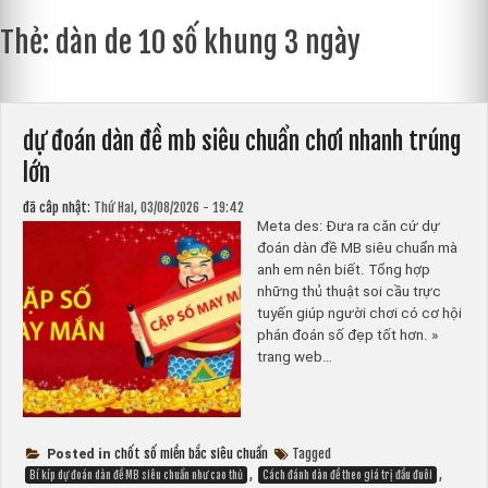
Thẻ:
dàn de 10 số khung 3 ngày
dự đoán dàn đề mb siêu chuẩn chơi nhanh trúng
lớn
đã câp nhật:
Thứ Hai, 03/08/2026 - 19:42
Meta des: Đưa ra căn cứ dự
đoán dàn đề MB siêu chuẩn mà
anh em nên biết. Tổng hợp
những thủ thuật soi cầu trực
tuyến giúp người chơi có cơ hội
phán đoán số đẹp tốt hơn. »
trang web…
chốt số miền bắc siêu chuẩn
Tagged
Posted in
,
,
Bí kíp dự đoán dàn đề MB siêu chuẩn như cao thủ
Cách đánh dàn đề theo giá trị đầu đuôi