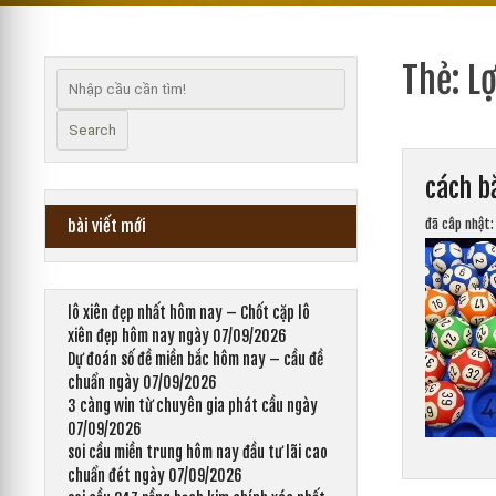
Thẻ:
Lợ
Search
cách b
bài viết mới
đã câp nhật
lô xiên đẹp nhất hôm nay – Chốt cặp lô
xiên đẹp hôm nay ngày 07/09/2026
Dự đoán số đề miền bắc hôm nay – cầu đề
chuẩn ngày 07/09/2026
3 càng win từ chuyên gia phát cầu ngày
07/09/2026
soi cầu miền trung hôm nay đầu tư lãi cao
chuẩn đét ngày 07/09/2026