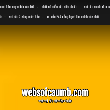
n nam hôm nay chính xác 100
chốt số miền bắc siêu chuẩn
soi cầu xsmb hôm na
ẩn
soi cầu 3 càng miền bắc
soi cầu 247 rồng bạch kim chính xác nhất
websoicaumb.com
web soi cầu mb siêu chuẩn