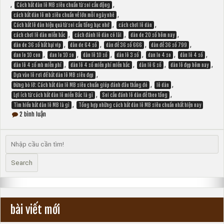
,
,
Cách bắt dàn lô MB siêu chuẩn từ soi cầu động
,
cách bắt dàn lô mb siêu chuẩn về lớn mỗi ngày nhé
,
,
Cách bắt lô dàn hiệu quả từ soi cầu tổng bạc nhớ
cách chơi lô dàn
,
,
,
cách chơi lô dàn miền bắc
cách đánh lô dàn có lãi
dàn de 20 số hôm nay
,
,
,
,
dàn de 36 số bất bại vip
dàn de 64 số
dàn đề 36 số 666
dàn đề 36 số 799
,
,
,
,
,
,
dan lo 10 con
dan lo 10 so
dàn lô 10 số
dàn lô 3 số
dan lo 4 so
dàn lô 4 số
,
,
,
,
dàn lô 4 số mb miễn phí
dàn lô 4 số miền phí miền bắc
dàn lô 6 số
dàn lô đẹp hôm nay
,
Dựa vào lô rơi để bắt dàn lô MB siêu đẹp
,
,
Đừng bỏ lỡ: Cách bắt dàn lô MB siêu chuẩn giúp đánh đâu thắng đó
lô dàn
,
,
Lợi ích từ cách bắt dàn lô miền Bắc là gì
Soi cầu đánh lô dàn đề theo tổng
,
Tìm hiểu bắt dàn lô MB là gì
Tổng hợp những cách bắt dàn lô MB siêu chuẩn nhất hiện nay
ở
2 bình luận
cách
bắt
dàn
lô
mb
siêu
Search
chuẩn
về
lớn
mỗi
ngày
nhé
bài viết mới