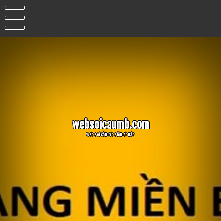
Skip
to
content
websoicaumb.com
web soi cầu mb siêu chuẩn