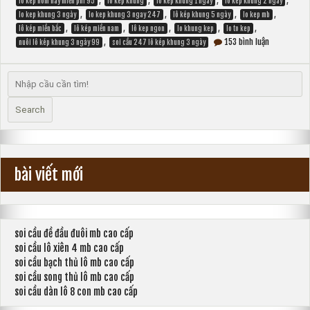
,
,
,
,
lô kép hôm nay miễn phí 95
lô kép khung
lô kép khung 1 ngày
lô kép khung 2 ngày
,
,
,
,
lo kep khung 3 ngày
lo kep khung 3 ngay 247
lô kép khung 5 ngày
lo kep mb
,
,
,
,
,
lô kép miền bắc
lô kép miền nam
lô kep ngon
lo khung kep
lo to kep
ở
,
153 bình luận
nuôi lô kép khung 3 ngày 99
soi cầu 247 lô kép khung 3 ngày
soi
cầu
song
thủ
lô
kép
Search
mb
cao
cấp
bài viết mới
soi cầu đề đầu đuôi mb cao cấp
soi cầu lô xiên 4 mb cao cấp
soi cầu bạch thủ lô mb cao cấp
soi cầu song thủ lô mb cao cấp
soi cầu dàn lô 8 con mb cao cấp