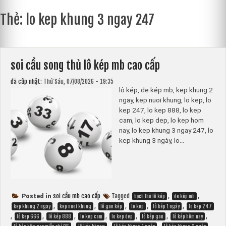
Thẻ:
lo kep khung 3 ngay 247
soi cầu song thủ lô kép mb cao cấp
đã câp nhật:
Thứ Sáu, 07/08/2026 - 19:35
lô kép, de kép mb, kep khung 2
ngay, kep nuoi khung, lo kep, lo
kep 247, lo kep 888, lo kep
cam, lo kep dep, lo kep hom
nay, lo kep khung 3 ngay 247, lo
kep khung 3 ngày, lo…
soi cầu mb cao cấp
Tagged
,
,
Posted in
bạch thủ lô kép
de kép mb
,
,
,
,
,
kep khung 2 ngay
kep nuoi khung
lô gan kép
lo kep
lô kép 1 ngày
lo kep 247
,
,
,
,
,
,
,
lô kep 666
lô kép 888
lo kep cam
lo kep dep
lô kép gan
lô kép hôm nay