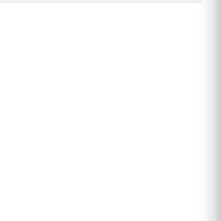
cầu
xỉu
chủ
mt
cao
cấp