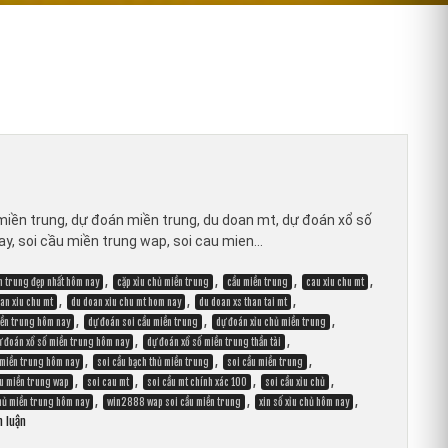
 miền trung, dự đoán miền trung, du doan mt, dự đoán xổ số
y, soi cầu miền trung wap, soi cau mien…
,
,
,
,
n trung đẹp nhất hôm nay
cặp xỉu chủ miền trung
cầu miền trung
cau xiu chu mt
,
,
,
an xiu chu mt
du doan xiu chu mt hom nay
du doan xs than tai mt
,
,
,
ền trung hôm nay
dự đoán soi cầu miền trung
dự đoán xỉu chủ miền trung
,
,
ự đoán xổ số miền trung hôm nay
dự đoán xổ số miền trung thần tài
,
,
,
 miền trung hôm nay
soi cầu bạch thủ miền trung
soi cầu miền trung
,
,
,
,
ầu miền trung wap
soi cau mt
soi cầu mt chính xác 100
soi cầu xỉu chủ
,
,
,
chủ miền trung hôm nay
win2888 wap soi cầu miền trung
xin số xỉu chủ hôm nay
ở
h luận
soi