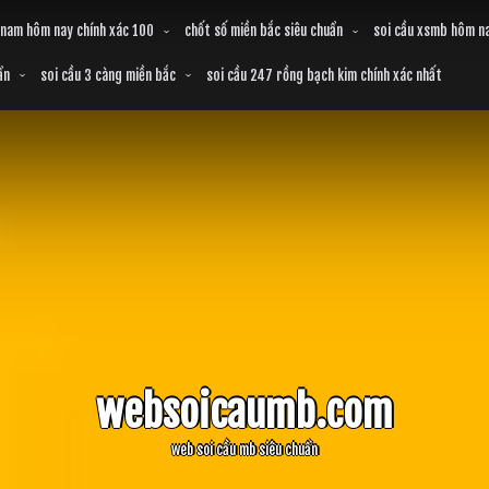
n nam hôm nay chính xác 100
chốt số miền bắc siêu chuẩn
soi cầu xsmb hôm na
ẩn
soi cầu 3 càng miền bắc
soi cầu 247 rồng bạch kim chính xác nhất
websoicaumb.com
web soi cầu mb siêu chuẩn