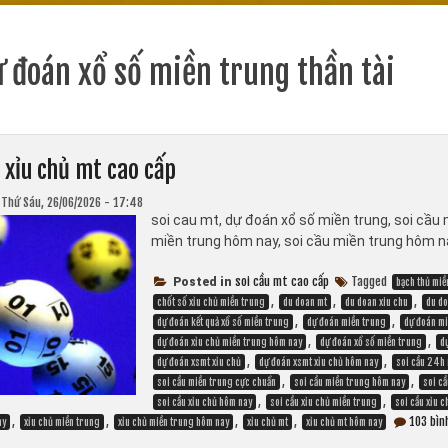
 đoán xổ số miền trung thần tài
u xỉu chủ mt cao cấp
:
Thứ Sáu, 26/06/2026 - 17:48
soi cau mt, dự đoán xổ số miền trung, soi cầu
miền trung hôm nay, soi cầu miền trung hôm na
soi cầu mt cao cấp
Tagged
Posted in
bạch thủ miề
,
,
,
chốt số xỉu chủ miền trung
du doan mt
du doan xiu chu
du do
,
,
dự đoán kết quả xổ số miền trung
dự đoán miền trung
dự đoán mi
,
,
dự đoán xỉu chủ miền trung hôm nay
dự đoán xổ số miền trung
d
,
,
dự đoán xsmt xỉu chủ
dự đoán xsmt xỉu chủ hôm nay
soi cầu 24h
,
,
soi cầu miền trung cực chuẩn
soi cầu miền trung hôm nay
soi c
,
,
soi cầu xỉu chủ hôm nay
soi cầu xỉu chủ miền trung
soi cầu xỉu 
,
,
,
,
103 bìn
ay
xỉu chủ miền trung
xỉu chủ miền trung hôm nay
xỉu chủ mt
xỉu chủ mt hôm nay