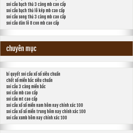
soi cầu bạch thủ 3 càng mb cao cấp
soi cầu bạch thủ lô kép mb cao cấp
soi cầu song thủ 3 càng mb cao cấp
soi cầu dàn lô 8 con mb cao cấp
chuyên mục
bí quyết soi cầu xổ số siêu chuẩn
chốt số miền bắc siêu chuẩn
soi cầu 3 càng miền bắc
soi cầu mb cao cấp
soi cầu mt cao cấp
soi cầu xổ số miền nam hôm nay chính xác 100
soi cầu xổ số miền trung hôm nay chính xác 100
soi cầu xsmb hôm nay chính xác 100