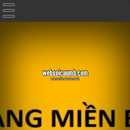
Skip
to
content
websoicaumb.com
web soi cầu mb siêu chuẩn