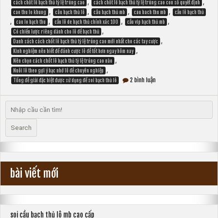
,
,
cách chốt lô bạch thủ tỷ lệ trúng cao
cách chốt lô bạch thủ tỷ lệ trúng cao con số quyết định
,
,
,
,
cao thu lo khung
câu bạch thủ lô
câu bạch thủ mb
cau bach thu mb
cầu lô bạch thủ
,
,
,
,
cau lo bạch thu
cầu lô de bạch thủ chính xác 100
cầu vip bạch thủ mb
,
Có chiến lược riêng dành cho lô đề bạch thủ
,
Danh sách cách chốt lô bạch thủ tỷ lệ trúng cao mới nhất cho các tay cược
,
Kinh nghiệm nên biết để đánh cược lô đề tốt hơn ngay hôm nay
,
Nên chọn cách chốt lô bạch thủ tỷ lệ trúng cao nào
,
Nuôi lô theo gợi ý bạc nhớ lô đề chuyên nghiệp
ở
2 bình luận
Tổng đề giải đặc biệt được sử dụng để soi bạch thủ lô
cách
chốt
lô
bạch
thủ
tỷ
Search
lệ
trúng
cao
con
số
quyết
bài viết mới
định
soi cầu bạch thủ lô mb cao cấp