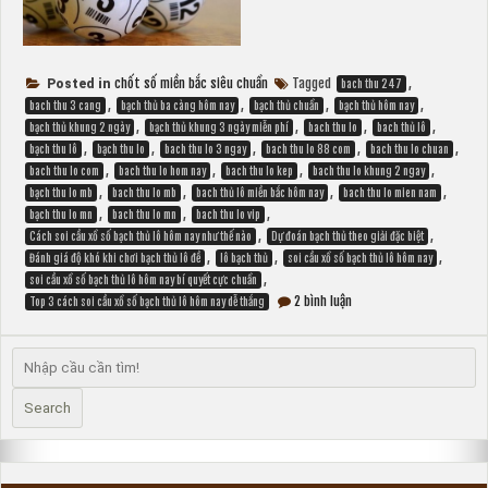
chốt số miền bắc siêu chuẩn
Tagged
,
Posted in
bach thu 247
,
,
,
,
bach thu 3 cang
bạch thủ ba càng hôm nay
bạch thủ chuẩn
bạch thủ hôm nay
,
,
,
,
bạch thủ khung 2 ngày
bạch thủ khung 3 ngày miễn phí
bach thu lo
bach thủ lô
,
,
,
,
,
bạch thu lô
bạch thu lo
bach thu lo 3 ngay
bach thu lo 88 com
bach thu lo chuan
,
,
,
,
bach thu lo com
bach thu lo hom nay
bach thu lo kep
bach thu lo khung 2 ngay
,
,
,
,
bạch thu lo mb
bach thu lo mb
bach thủ lô miền bắc hôm nay
bach thu lo mien nam
,
,
,
bạch thu lo mn
bach thu lo mn
bach thu lo vip
,
,
Cách soi cầu xổ số bạch thủ lô hôm nay như thế nào
Dự đoán bạch thủ theo giải đặc biệt
,
,
,
Đánh giá độ khó khi chơi bạch thủ lô đề
lô bạch thủ
soi cầu xổ số bạch thủ lô hôm nay
,
soi cầu xổ số bạch thủ lô hôm nay bí quyết cực chuẩn
ở
2 bình luận
Top 3 cách soi cầu xổ số bạch thủ lô hôm nay dễ thắng
soi
cầu
xổ
số
bạch
thủ
Search
lô
hôm
nay
bí
quyết