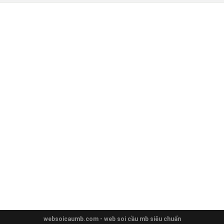
cầu
song
thủ
lô
mb
cao
cấp
websoicaumb.com - web soi cầu mb siêu chuẩn