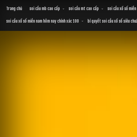
Skip
to
Trang chủ
soi cầu mb cao cấp
soi cầu mt cao cấp
soi cầu xổ số miề
content
soi cầu xổ số miền nam hôm nay chính xác 100
bí quyết soi cầu xổ số siêu chu