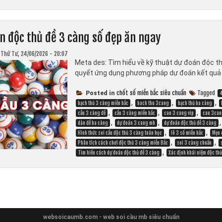
soi
cầu
dàn
đề
8
n độc thủ đề 3 càng số đẹp ăn ngay
con
mb
:
Thứ Tư, 24/06/2026 - 20:07
cao
cấp
Meta des: Tìm hiểu về kỹ thuật dự đoán độc th
quyết ứng dụng phương pháp dự đoán kết quả v
chốt số miền bắc siêu chuẩn
Tagged
Posted in
4
,
,
,
bạch thủ 3 càng miền bắc
bach thu 3cang
bạch thủ ba càng
,
,
,
cầu 3 càng đề
cầu 3 càng miền bắc
cau 3 cang vip
cau 3can
,
,
dàn đề ba càng
dự đoán 3 cang mb
dự đoán độc thủ đề 3 càng
,
,
Hình thức soi cầu độc thủ 3 càng toán học
lô 3 số miền bắc
Mẹo c
,
,
Phân tích cách chơi độc thủ 3 càng miền Bắc
soi 3 càng chuẩn
,
Tìm hiểu cách dự đoán độc thủ đề 3 càng
Xác định khái niệm độc th
websoicaumb.com - web soi cầu mb siêu chuẩn