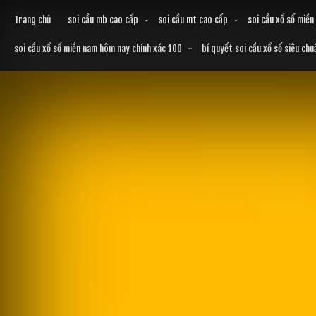
Skip
to
Trang chủ
soi cầu mb cao cấp
soi cầu mt cao cấp
soi cầu xổ số miề
content
soi cầu xổ số miền nam hôm nay chính xác 100
bí quyết soi cầu xổ số siêu chu