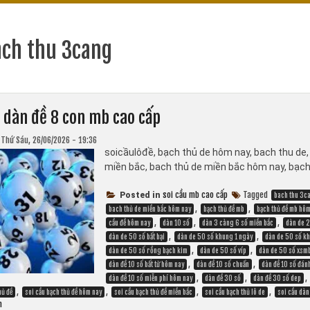
ach thu 3cang
u dàn đề 8 con mb cao cấp
:
Thứ Sáu, 26/06/2026 - 19:36
soicầulôđề, bạch thủ de hôm nay, bach thu de,
miền bắc, bach thủ de miền bắc hôm nay, bạch
soi cầu mb cao cấp
Tagged
Posted in
bach thu 3c
,
,
bach thủ de miền bắc hôm nay
bạch thủ đề mb
bạch thủ đề mb hôm
,
,
,
cầu đề hôm nay
dàn 10 số
dàn 3 càng 6 số miền bắc
dàn de 
,
,
dàn de 50 số bất bại
dàn de 50 số khung 1 ngày
dàn de 50 số k
,
,
dàn de 50 số rồng bạch kim
dàn de 50 số víp
dàn de 50 số xsm
,
,
dàn đề 10 số bất tử hôm nay
dàn đề 10 số chuẩn
dàn đề 10 số đán
,
,
,
dàn đề 10 số miễn phí hôm nay
dàn đề 30 số
dàn đề 30 số dep
,
,
,
,
hủ đề
soi cầu bạch thủ đề hôm nay
soi cầu bạch thủ đề miền bắc
soi cầu bạch thủ lô de
soi cầu dàn
ở
n