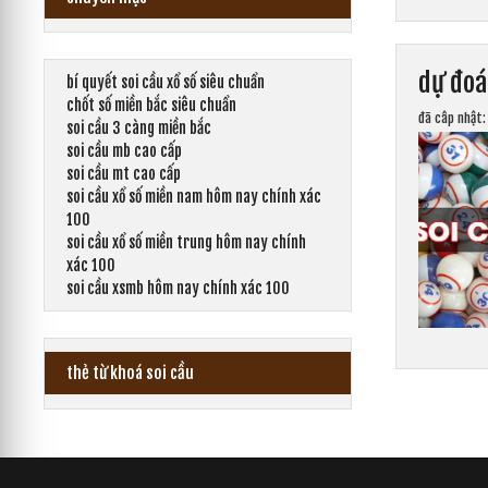
dự đoá
bí quyết soi cầu xổ số siêu chuẩn
chốt số miền bắc siêu chuẩn
đã câp nhật
soi cầu 3 càng miền bắc
soi cầu mb cao cấp
soi cầu mt cao cấp
soi cầu xổ số miền nam hôm nay chính xác
100
soi cầu xổ số miền trung hôm nay chính
xác 100
soi cầu xsmb hôm nay chính xác 100
thẻ từ khoá soi cầu