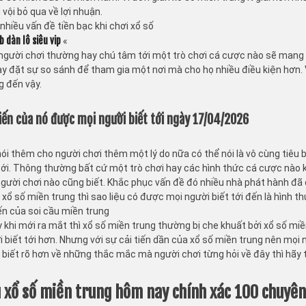
vội bỏ qua về lợi nhuận.
nhiều vấn đề tiền bạc khi chơi xổ số
b dàn lô siêu vip
«
người chơi thường hay chú tâm tới một trò chơi cá cược nào sẽ mang lạ
 đặt sự so sánh để tham gia một nơi mà cho họ nhiều điều kiện hơn. Vì 
g đến vậy.
iến của nó được mọi người biết tới ngày 17/04/2026
nói thêm cho người chơi thêm một lý do nữa có thể nói là vô cùng tiêu 
tới. Thông thường bất cứ một trò chơi hay các hình thức cá cược nào kh
người chơi nào cũng biết. Khắc phục vấn đề đó nhiều nhà phát hành đã 
xổ số miền trung thì sao liệu có được mọi người biết tới đến là hình t
ến của soi cầu miền trung
 khi mới ra mắt thì xổ số miền trung thường bị che khuất bởi xổ số miề
 biết tới hơn. Nhưng với sự cải tiến dần của xổ số miền trung nên mọi 
iết rõ hơn về những thắc mắc mà người chơi từng hỏi về đây thì hãy ti
u xổ số miền trung hôm nay chính xác 100 chuyên