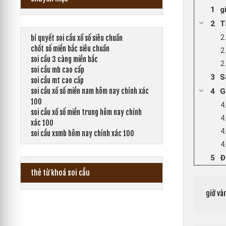
g
T
bí quyết soi cầu xổ số siêu chuẩn
chốt số miền bắc siêu chuẩn
soi cầu 3 càng miền bắc
soi cầu mb cao cấp
S
soi cầu mt cao cấp
soi cầu xổ số miền nam hôm nay chính xác
G
100
soi cầu xổ số miền trung hôm nay chính
xác 100
soi cầu xsmb hôm nay chính xác 100
Đ
thẻ từ khoá soi cầu
giờ và