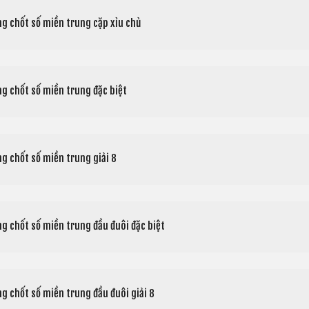
ng chốt số miền trung cặp xỉu chủ
ng chốt số miền trung đặc biệt
ng chốt số miền trung giải 8
ng chốt số miền trung đầu đuôi đặc biệt
ng chốt số miền trung đầu đuôi giải 8