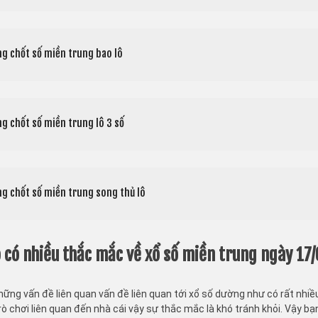
ng chốt số miền trung bao lô
ng chốt số miền trung lô 3 số
ng chốt số miền trung song thủ lô
o có nhiều thắc mắc về xổ số miền trung ngày 17
hững vấn đề liên quan vấn đề liên quan tới xổ số dường như có rất nhi
ò chơi liên quan đến nhà cái vậy sự thắc mắc là khó tránh khỏi. Vậy bạn