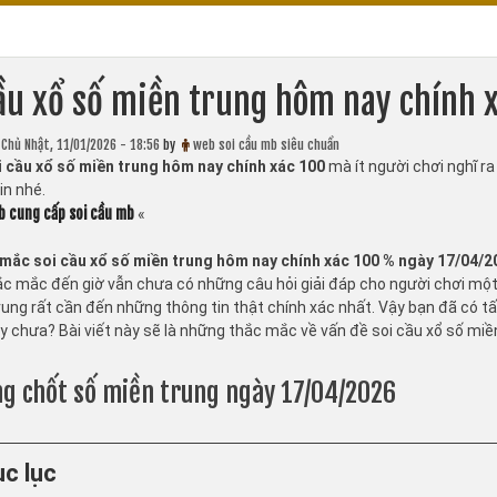
cầu xổ số miền trung hôm nay chính 
:
Chủ Nhật, 11/01/2026 - 18:56
by
web soi cầu mb siêu chuẩn
i cầu xổ số miền trung hôm nay chính xác 100
mà ít người chơi nghĩ r
in nhé.
b cung cấp soi cầu mb
«
mắc soi cầu xổ số miền trung hôm nay chính xác 100 % ngày 17/04/2
c mắc đến giờ vẫn chưa có những câu hỏi giải đáp cho người chơi một
rung rất cần đến những thông tin thật chính xác nhất. Vậy bạn đã có 
ay chưa? Bài viết này sẽ là những thắc mắc về vấn đề soi cầu xổ số mi
ng chốt số miền trung ngày 17/04/2026
c lục