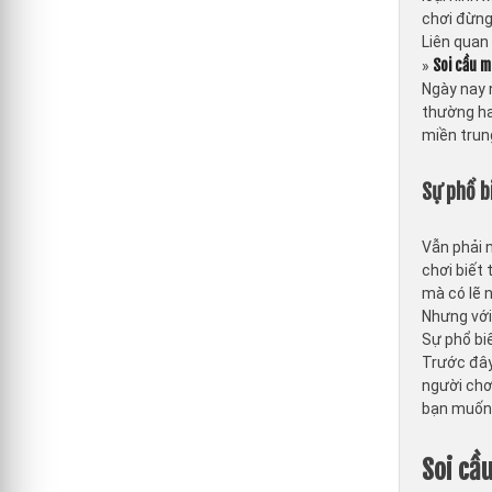
chơi đừng 
Liên quan 
Soi cầu m
»
Ngày nay 
thường hay
miền trun
Sự phổ b
Vẫn phải 
chơi biết 
mà có lẽ 
Nhưng với 
Sự phổ bi
Trước đây
người chơi
bạn muốn b
Soi cầ