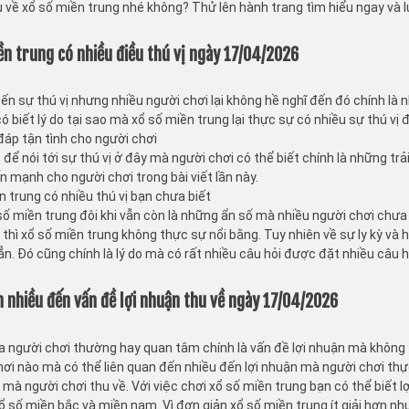
 về xổ số miền trung nhé không? Thử lên hành trang tìm hiểu ngay và l
ền trung có nhiều điều thú vị ngày 17/04/2026
 đến sự thú vị nhưng nhiều người chơi lại không hề nghĩ đến đó chính l
ó biết lý do tại sao mà xổ số miền trung lại thực sự có nhiều sự thú vị
đáp tận tình cho người chơi
để nói tới sự thú vị ở đây mà người chơi có thể biết chính là những trả
 mạnh cho người chơi trong bài viết lần này.
n trung có nhiều thú vị bạn chưa biết
số miền trung đôi khi vẫn còn là những ẩn số mà nhiều người chơi chưa 
hì xổ số miền trung không thực sự nổi bằng. Tuy nhiên về sự ly kỳ và 
n. Đó cũng chính là lý do mà có rất nhiều câu hỏi được đặt nhiều câu h
n nhiều đến vấn đề lợi nhuận thu về ngày 17/04/2026
a người chơi thường hay quan tâm chính là vấn đề lợi nhuận mà không t
hơi nào mà có thể liên quan đến nhiều đến lợi nhuận mà người chơi thự
 mà người chơi thu về. Với việc chơi xổ số miền trung bạn có thể biết 
xổ số miền bắc và miền nam. Vì đơn giản xổ số miền trung ít giải hơn n