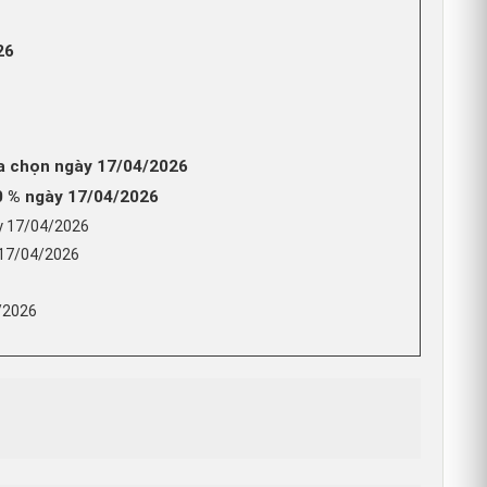
26
ựa chọn ngày 17/04/2026
0 % ngày 17/04/2026
ày 17/04/2026
y 17/04/2026
/2026