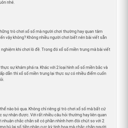
uôn nhé.
à những trò chơi xổ số mà người chơi thường hay quan tâm
 đến vậy không? Không nhiều người chơi biết nên bài viết sẵn
i nghiệm khi chơi lô đề. Trong đó xổ số miền trung mà bài viết
thực sự khám phá ra. Khác với 2 loại hình xổ số miền bắc và
hấp dẫn thì xổ số miền trung lại thực sự có nhiều điểm cuốn
ỏi.
hể nào bỏ qua. Không chỉ riêng gì trò chơi xổ số mà bất cứ
c sự nhận được. Với rất nhiều câu hỏi thường hay liên quan
lợi nhuận chắc chắn sẽ có phần nhỉnh hơn đôi chút so với 2
hưng bù lại số tiền nhận cực kỳ tinh hoa mà chắc chắn người