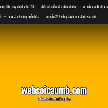
n nam hôm nay chính xác 100
chốt số miền bắc siêu chuẩn
soi cầu xsmb hôm na
ẩn
soi cầu 3 càng miền bắc
soi cầu 247 rồng bạch kim chính xác nhất
websoicaumb.com
web soi cầu mb siêu chuẩn