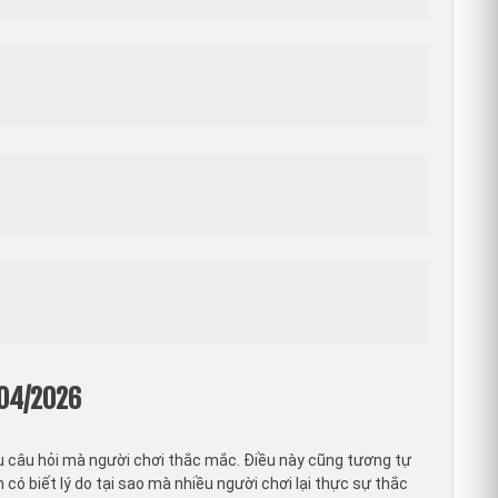
/04/2026
ều câu hỏi mà người chơi thắc mắc. Điều này cũng tương tự
 có biết lý do tại sao mà nhiều người chơi lại thực sự thắc