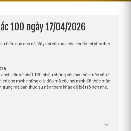
xác 100 ngày 17/04/2026
a sự hiệu quả của nó. Vậy soi cầu sao cho chuẩn thì phải đọc
026
 cách cặn kẽ nhất. Rất nhiều những câu hỏi thắc mắc về xổ
tất cả cho mình những giải đáp mà câu hỏi mình đã thắc mắc
ền trung mà bạn thực sự nên tham khảo để biết rõ hơn nhé.