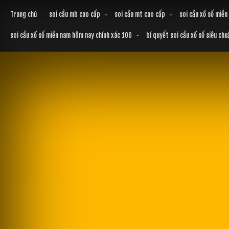
Skip
to
Trang chủ
soi cầu mb cao cấp
soi cầu mt cao cấp
soi cầu xổ số miề
content
soi cầu xổ số miền nam hôm nay chính xác 100
bí quyết soi cầu xổ số siêu chu