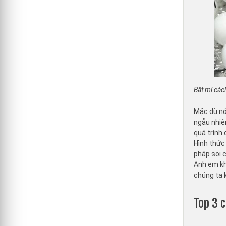
Bật mí các
Mặc dù nó
ngẫu nhiên
quá trình
Hình thức 
pháp soi 
Anh em kh
chúng ta 
Top 3 