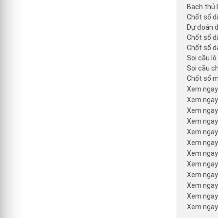
Bạch thủ 
Chốt số d
Dự đoán d
Chốt số d
Chốt số d
Soi cầu l
Soi cầu c
Chốt số m
Xem ngay 
Xem ngay 
Xem ngay 
Xem ngay 
Xem ngay 
Xem ngay 
Xem ngay 
Xem ngay 
Xem ngay 
Xem ngay 
Xem ngay 
Xem ngay 