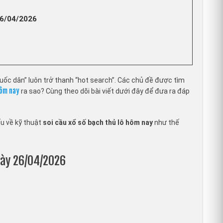
26/04/2026
uốc dân” luôn trở thanh “hot search”. Các chủ đề được tìm
hôm nay
ra sao? Cùng theo dõi bài viết dưới đây để đưa ra đáp
ểu về kỹ thuật
soi cầu xổ số bạch thủ lô hôm nay
như thế
gày 26/04/2026