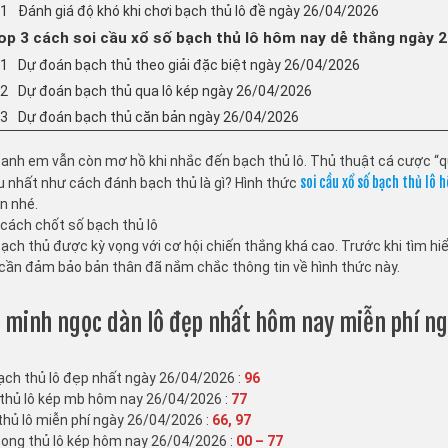
Đánh giá độ khó khi chơi bạch thủ lô đề ngày 26/04/2026
op 3 cách soi cầu xổ số bạch thủ lô hôm nay dễ thắng ngày 
Dự đoán bạch thủ theo giải đặc biệt ngày 26/04/2026
Dự đoán bạch thủ qua lô kép ngày 26/04/2026
Dự đoán bạch thủ căn bản ngày 26/04/2026
 anh em vẫn còn mơ hồ khi nhắc đến bạch thủ lô. Thủ thuật cá cược “q
soi cầu xổ số bạch thủ lô 
u nhất như cách đánh bạch thủ là gì? Hình thức
n nhé.
 cách chốt số bạch thủ lô
bạch thủ được kỳ vọng với cơ hội chiến thắng khá cao. Trước khi tìm hi
cần đảm bảo bản thân đã nắm chắc thông tin về hình thức này.
u minh ngọc dàn lô đẹp nhất hôm nay miễn phí n
ạch thủ lô đẹp nhất ngày 26/04/2026 :
96
thủ lô kép mb hôm nay 26/04/2026 :
77
thủ lô miễn phí ngày 26/04/2026 :
66, 97
ong thủ lô kép hôm nay 26/04/2026 :
00 – 77