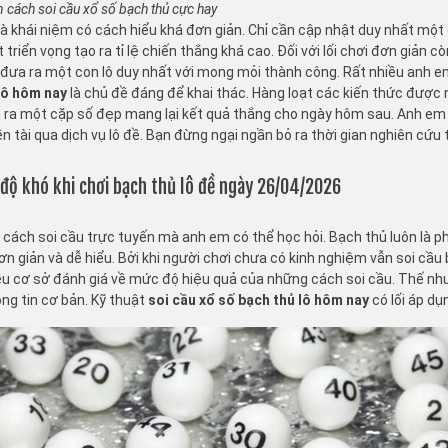
cách soi cầu xổ số bạch thủ cực hay
là khái niệm có cách hiểu khá đơn giản. Chỉ cần cập nhật duy nhất một
t triển vọng tạo ra tỉ lệ chiến thắng khá cao. Đối với lối chơi đơn giản
 đưa ra một con lô duy nhất với mong mỏi thành công. Rất nhiều anh e
lô hôm nay
là chủ đề đáng để khai thác. Hàng loạt các kiến thức được 
m ra một cặp số đẹp mang lại kết quả thắng cho ngày hôm sau. Anh em
ền tài qua dịch vụ lô đề. Bạn đừng ngại ngần bỏ ra thời gian nghiên cứu 
 độ khó khi chơi bạch thủ lô đề ngày 26/04/2026
 cách soi cầu trực tuyến mà anh em có thể học hỏi. Bạch thủ luôn là 
n giản và dễ hiểu. Bởi khi người chơi chưa có kinh nghiệm vẫn soi cầu
ều cơ sở đánh giá về mức độ hiệu quả của những cách soi cầu. Thế nh
ng tin cơ bản. Kỹ thuật
soi cầu xổ số bạch thủ lô hôm nay
có lối áp dụ