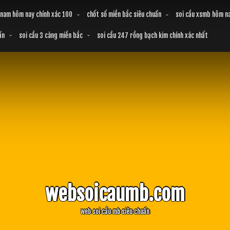
n nam hôm nay chính xác 100
chốt số miền bắc siêu chuẩn
soi cầu xsmb hôm na
ẩn
soi cầu 3 càng miền bắc
soi cầu 247 rồng bạch kim chính xác nhất
websoicaumb.com
web soi cầu mb siêu chuẩn