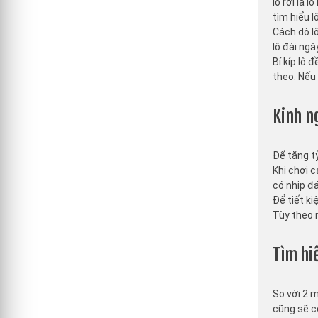
lô rơi là lô
tìm hiểu l
Cách dò l
lô đài ng
Bí kíp lô 
theo. Nếu 
Kinh n
Để tăng t
Khi chơi 
có nhịp đ
Để tiết k
Tùy theo 
Tìm hi
So với 2 m
cũng sẽ c