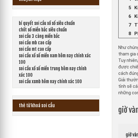
K
K
bí quyết soi cầu xổ số siêu chuẩn
T
chốt số miền bắc siêu chuẩn
P
soi cầu 3 càng miền bắc
soi cầu mb cao cấp
Như chúng
soi cầu mt cao cấp
tham gia c
soi cầu xổ số miền nam hôm nay chính xác
Tuy nhiên,
100
được chiế
soi cầu xổ số miền trung hôm nay chính
cách đúng
xác 100
Giải thưở
soi cầu xsmb hôm nay chính xác 100
tỉnh sẽ c
những con
thẻ từ khoá soi cầu
giờ và
giờ và