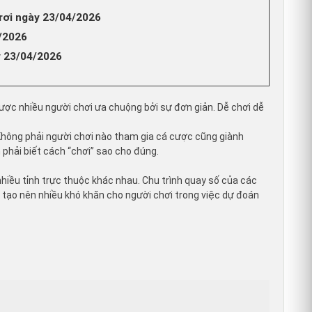
rơi ngày 23/04/2026
/2026
y 23/04/2026
được nhiều người chơi ưa chuộng bởi sự đơn giản. Dễ chơi dễ
. Không phải người chơi nào tham gia cá cược cũng giành
phải biết cách “chơi” sao cho đúng.
hiều tỉnh trực thuộc khác nhau. Chu trình quay số của các
u tạo nên nhiều khó khăn cho người chơi trong việc dự đoán