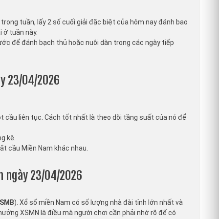
trong tuần, lấy 2 số cuối giải đặc biệt của hôm nay đánh bao
 ở tuần này.
 trước để đánh bạch thủ hoặc nuôi dàn trong các ngày tiếp
ày 23/04/2026
 cầu liên tục. Cách tốt nhất là theo dõi tầng suất của nó để
g kê.
bắt cầu Miền Nam khác nhau.
 mn ngày 23/04/2026
XSMB
). Xổ số miền Nam có số lượng nhà đài tỉnh lớn nhất và
thưởng XSMN là điều mà người chơi cần phải nhớ rõ để có