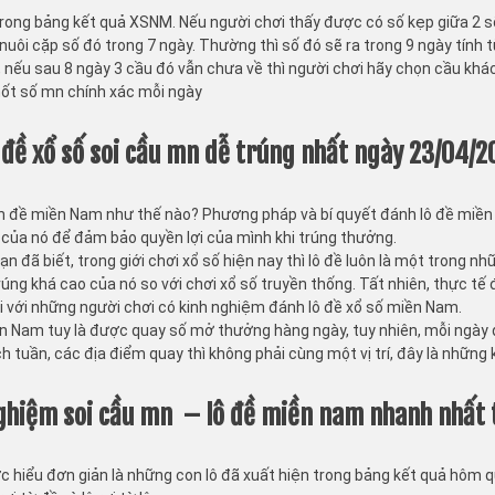
trong bảng kết quả XSNM. Nếu người chơi thấy được có số kẹp giữa 2 số 
nuôi cặp số đó trong 7 ngày. Thường thì số đó sẽ ra trong 9 ngày tính 
, nếu sau 8 ngày 3 cầu đó vẫn chưa về thì người chơi hãy chọn cầu khác
hốt số mn chính xác mỗi ngày
ô đề xổ số soi cầu mn dễ trúng nhất ngày 23/04/2
 đề miền Nam như thế nào? Phương pháp và bí quyết đánh lô đề miền N
 của nó để đảm bảo quyền lợi của mình khi trúng thưởng.
n đã biết, trong giới chơi xổ số hiện nay thì lô đề luôn là một trong 
trúng khá cao của nó so với chơi xổ số truyền thống. Tất nhiên, thực tế
ối với những người chơi có kinh nghiệm đánh lô đề xổ số miền Nam.
n Nam tuy là được quay số mở thưởng hàng ngày, tuy nhiên, mỗi ngày qu
ch tuần, các địa điểm quay thì không phải cùng một vị trí, đây là những 
ghiệm soi cầu mn – lô đề miền nam nhanh nhất t
ợc hiểu đơn giản là những con lô đã xuất hiện trong bảng kết quả hôm q