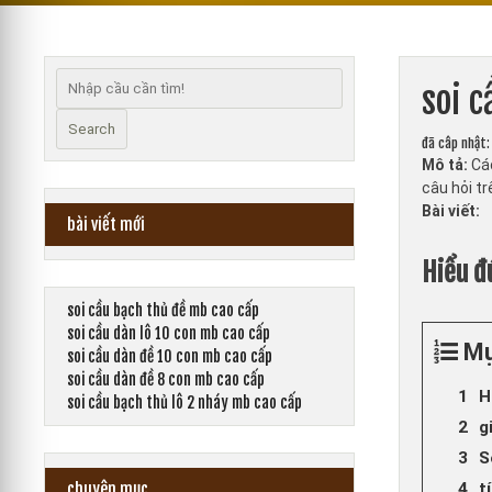
soi 
Search
đã câp nhật
Mô tả:
Các
câu hỏi tr
Bài viết:
bài viết mới
Hiểu đ
soi cầu bạch thủ đề mb cao cấp
soi cầu dàn lô 10 con mb cao cấp
Mụ
soi cầu dàn đề 10 con mb cao cấp
soi cầu dàn đề 8 con mb cao cấp
H
soi cầu bạch thủ lô 2 nháy mb cao cấp
g
S
chuyên mục
t