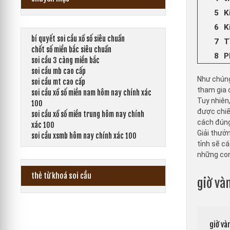
K
K
bí quyết soi cầu xổ số siêu chuẩn
T
chốt số miền bắc siêu chuẩn
P
soi cầu 3 càng miền bắc
soi cầu mb cao cấp
Như chúng
soi cầu mt cao cấp
tham gia c
soi cầu xổ số miền nam hôm nay chính xác
Tuy nhiên,
100
được chiế
soi cầu xổ số miền trung hôm nay chính
cách đúng
xác 100
Giải thưở
soi cầu xsmb hôm nay chính xác 100
tỉnh sẽ c
những con
thẻ từ khoá soi cầu
giờ và
giờ và