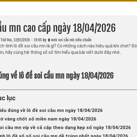
cầu mn cao cấp ngày 18/04/2026
:
Thứ Hai, 12/01/2026 - 19:05
by
web soi cầu mb siêu chuẩn
h tính lô đề soi cầu mn là gì? Có những cách nào hiệu quả khi chơi? Đó l
ên, hãy cùng hệ thông xổ số tìm hiểu qua bài viết dưới đây nhé
.
úng về lô đề soi cầu mn ngày 18/04/2026
c lục
iểu đúng về lô đề soi cầu mn ngày 18/04/2026
iờ vàng chốt số miền nam ngày 18/04/2026
oi cầu mn víp về cả cặp theo dạng kẹp số ngày 18/04/2026
ính lô đề xổ số soi cầu mn dễ trúng nhất ngày 18/04/2026