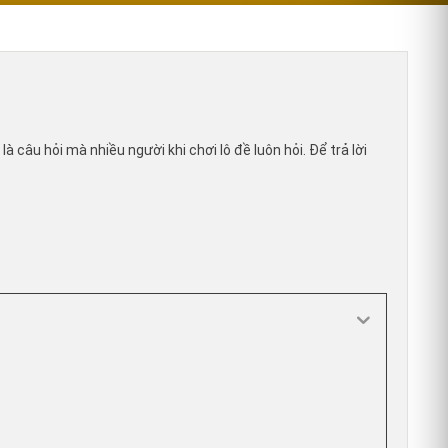
à câu hỏi mà nhiều người khi chơi lô đề luôn hỏi. Để trả lời