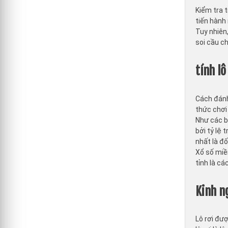
Kiểm tra 
tiến hành 
Tuy nhiên
soi cầu c
tính l
Cách đánh
thức chơi
Như các bạ
bởi tỷ lệ 
nhất là đ
Xổ số miề
tỉnh là cá
Kinh n
Lô rơi đư