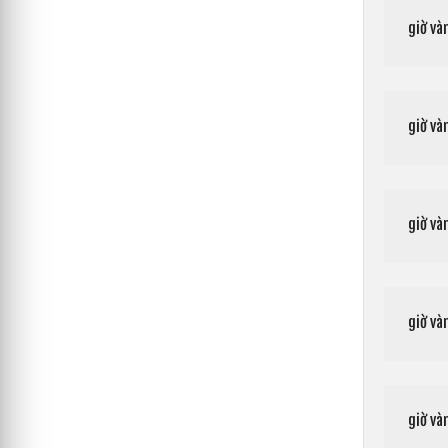
giờ và
giờ và
giờ và
giờ và
giờ và