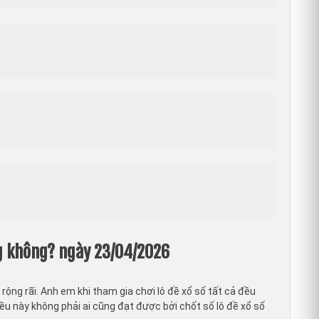
ng không? ngày 23/04/2026
ộng rãi. Anh em khi tham gia chơi lô đề xổ số tất cả đều
iều này không phải ai cũng đạt được bởi chốt số lô đề xổ số