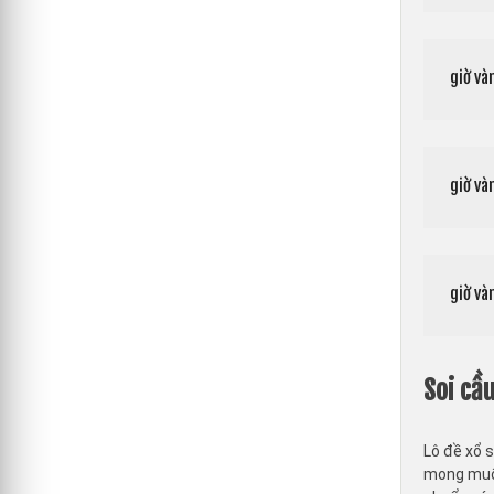
giờ và
giờ và
giờ và
Soi cầ
Lô đề xổ 
mong muốn 