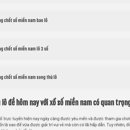
ng chốt số miền nam bao lô
ng chốt số miền nam lô 3 số
ng chốt số miền nam song thủ lô
u lô đề hôm nay với xổ số miền nam có quan trọ
số trực tuyến hiện nay ngày càng được yêu mến và được tham gia chơi r
là sao để vừa được giải trí vui vẻ mà còn có lãi hấp dẫn. Tuy nhiên, đ