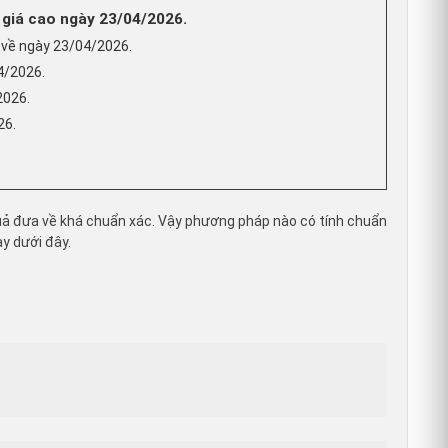
giá cao ngày 23/04/2026.
 về ngày 23/04/2026.
4/2026.
2026.
26.
quả đưa về khá chuẩn xác. Vậy phương pháp nào có tính chuẩn
y dưới đây.