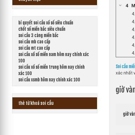
M
bí quyết soi cầu xổ số siêu chuẩn
chốt số miền bắc siêu chuẩn
soi cầu 3 càng miền bắc
soi cầu mb cao cấp
soi cầu mt cao cấp
soi cầu xổ số miền nam hôm nay chính xác
100
Soi cầu mi
soi cầu xổ số miền trung hôm nay chính
xác nhất 
xác 100
soi cầu xsmb hôm nay chính xác 100
giờ và
thẻ từ khoá soi cầu
giờ và