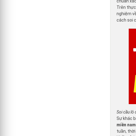
chuẩn xác
Trên thực 
nghiệm v
cách soi 
Soi cầu lô
Sự khác b
miền nam
tuần, thời