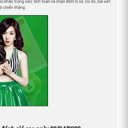
ó khăn trong việc tính toán và nhận định lô số. Do đó, bài viết
i chiến thắng.