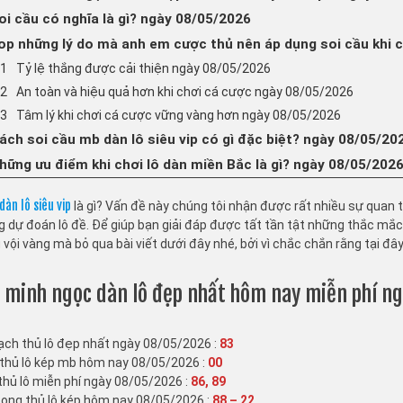
oi cầu có nghĩa là gì? ngày 08/05/2026
op những lý do mà anh em cược thủ nên áp dụng soi cầu khi c
Tỷ lệ thắng được cải thiện ngày 08/05/2026
An toàn và hiệu quả hơn khi chơi cá cược ngày 08/05/2026
Tâm lý khi chơi cá cược vững vàng hơn ngày 08/05/2026
ách soi cầu mb dàn lô siêu vip có gì đặc biệt? ngày 08/05/20
hững ưu điểm khi chơi lô dàn miền Bắc là gì? ngày 08/05/202
dàn lô siêu vip
là gì? Vấn đề này chúng tôi nhận được rất nhiều sự quan
dự đoán lô đề. Để giúp bạn giải đáp được tất tần tật những thắc mắc nà
 vội vàng mà bỏ qua bài viết dưới đây nhé, bởi vì chắc chắn rằng tại đ
u minh ngọc dàn lô đẹp nhất hôm nay miễn phí n
ạch thủ lô đẹp nhất ngày 08/05/2026 :
83
thủ lô kép mb hôm nay 08/05/2026 :
00
thủ lô miễn phí ngày 08/05/2026 :
86, 89
ong thủ lô kép hôm nay 08/05/2026 :
88 – 22