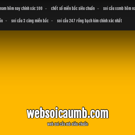
n nam hôm nay chính xác 100
chốt số miền bắc siêu chuẩn
soi cầu xsmb hôm na
ẩn
soi cầu 3 càng miền bắc
soi cầu 247 rồng bạch kim chính xác nhất
websoicaumb.com
web soi cầu mb siêu chuẩn