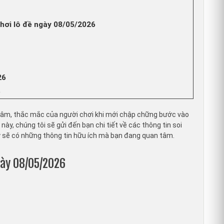
hơi lô đề ngày 08/05/2026
26
6
 tâm, thắc mắc của người chơi khi mới chập chững bước vào
y, chúng tôi sẽ gửi đến bạn chi tiết về các thông tin soi
ây sẽ có những thông tin hữu ích mà bạn đang quan tâm.
gày 08/05/2026