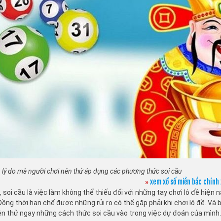
lý do mà người chơi nên thử áp dụng các phương thức soi cầu
xem xổ số miền bắc chính
»
, soi cầu là việc làm không thể thiếu đối với những tay chơi lô đề hiện
ồng thời hạn chế được những rủi ro có thể gặp phải khi chơi lô đề. Và 
n thử ngay những cách thức soi cầu vào trong việc dự đoán của mình.