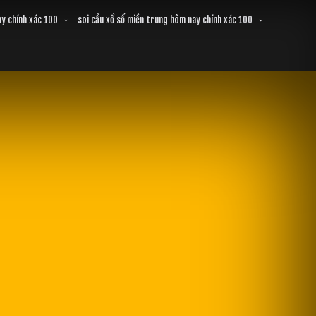
y chính xác 100
soi cầu xổ số miền trung hôm nay chính xác 100