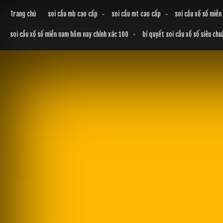
Skip
to
Trang chủ
soi cầu mb cao cấp
soi cầu mt cao cấp
soi cầu xổ số miề
content
soi cầu xổ số miền nam hôm nay chính xác 100
bí quyết soi cầu xổ số siêu chu