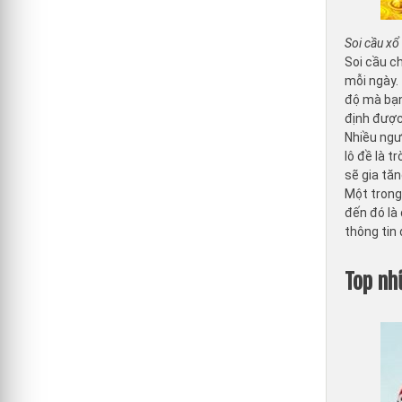
Soi cầu xổ 
Soi cầu c
mỗi ngày.
độ mà bạn
định được
Nhiều ngư
lô đề là 
sẽ gia tăn
Một trong
đến đó là 
thông tin 
Top nh