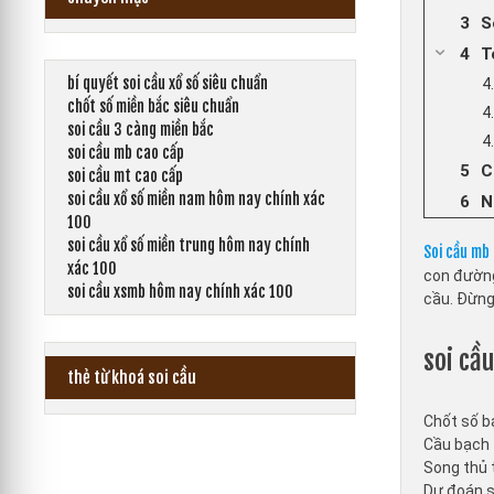
S
T
bí quyết soi cầu xổ số siêu chuẩn
chốt số miền bắc siêu chuẩn
soi cầu 3 càng miền bắc
soi cầu mb cao cấp
C
soi cầu mt cao cấp
soi cầu xổ số miền nam hôm nay chính xác
N
100
soi cầu xổ số miền trung hôm nay chính
Soi cầu mb 
xác 100
con đường 
soi cầu xsmb hôm nay chính xác 100
cầu. Đừng
soi cầ
thẻ từ khoá soi cầu
Chốt số b
Cầu bạch 
Song thủ 
Dự đoán s