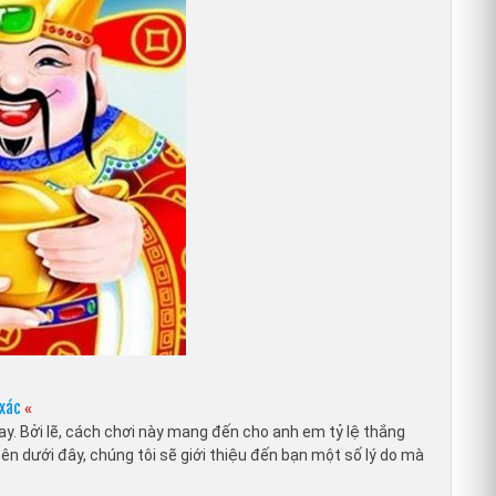
 xác
«
 nay. Bởi lẽ, cách chơi này mang đến cho anh em tỷ lệ thắng
bên dưới đây, chúng tôi sẽ giới thiệu đến bạn một số lý do mà