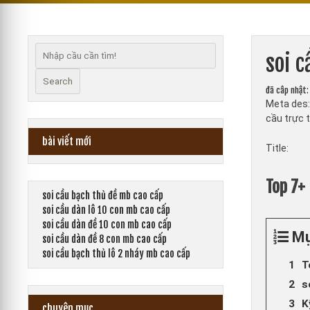
soi 
Search
đã câp nhật
Meta des
cầu trực 
bài viết mới
Title:
Top 7+
soi cầu bạch thủ đề mb cao cấp
soi cầu dàn lô 10 con mb cao cấp
soi cầu dàn đề 10 con mb cao cấp
Mụ
soi cầu dàn đề 8 con mb cao cấp
soi cầu bạch thủ lô 2 nháy mb cao cấp
T
s
K
chuyên mục