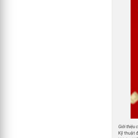
Giới thiệu 
Kỹ thuật 