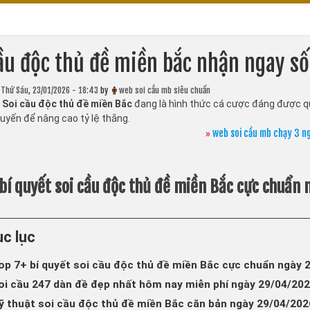
cầu độc thủ đề miền bắc nhận ngay s
:
Thứ Sáu, 23/01/2026 - 18:43
by
web soi cầu mb siêu chuẩn
:
Soi cầu độc thủ đề miền Bắc
đang là hình thức cá cược đáng được q
tuyến để nâng cao tỷ lệ thắng.
web soi cầu mb chạy 3 n
»
 bí quyết soi cầu độc thủ đề miền Bắc cực chuẩn
c lục
op 7+ bí quyết soi cầu độc thủ đề miền Bắc cực chuẩn ngày 
oi cầu 247 dàn đề đẹp nhất hôm nay miễn phí ngày 29/04/20
ỹ thuật soi cầu độc thủ đề miền Bắc căn bản ngày 29/04/202