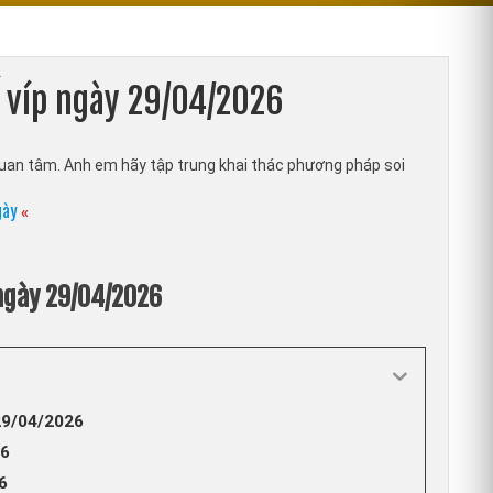
ố víp ngày 29/04/2026
uan tâm. Anh em hãy tập trung khai thác phương pháp soi
gày
«
 ngày 29/04/2026
29/04/2026
26
6