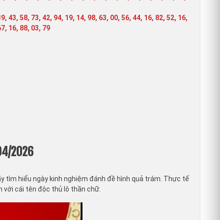
39, 43, 58, 73, 42, 94, 19, 14, 98, 63, 00, 56, 44, 16, 82, 52, 16,
67, 16, 88, 03, 79
/04/2026
y tìm hiểu ngày kinh nghiệm đánh đề hình quả trám. Thực tế
 với cái tên độc thủ lô thần chữ.