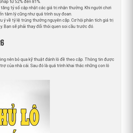
i pháp từ 52% đến 81%.
ăng tỷ số cập nhật các giá trị nhận thưởng. Khi người chơi
ến tâm lý cũng như quá trình suy đoan.
u ý về tỷ lệ trúng thưởng nguyên cặp. Cơ hội phân tích giá trị
 Bạn sẽ phải thay đổi thói quen soi cầu trước đó.
26
ng nên bỏ qua kỹ thuật đánh lô đề theo cặp. Thông tin được
rợ của nhà cái. Sau đó là quá trình khai thác những con lô