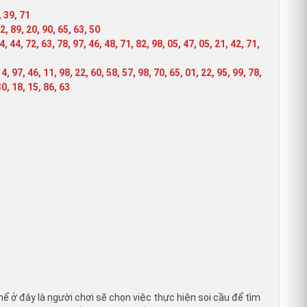
, 39, 71
72, 89, 20, 90, 65, 63, 50
4, 44, 72, 63, 78, 97, 46, 48, 71, 82, 98, 05, 47, 05, 21, 42, 71,
14, 97, 46, 11, 98, 22, 60, 58, 57, 98, 70, 65, 01, 22, 95, 99, 78,
30, 18, 15, 86, 63
ể ở đây là người chơi sẽ chọn việc thực hiện soi cầu để tìm