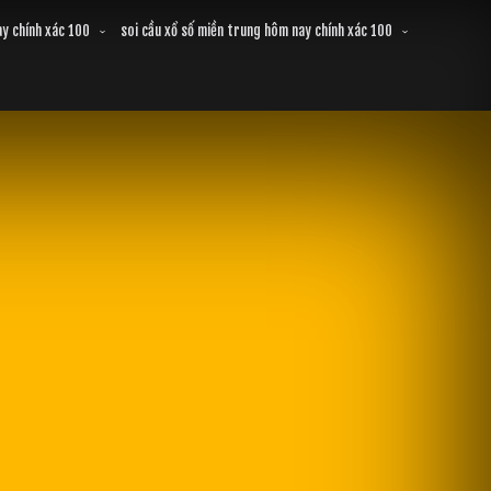
y chính xác 100
soi cầu xổ số miền trung hôm nay chính xác 100