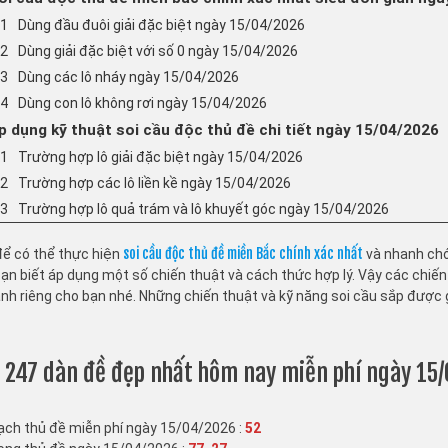
Dùng đầu đuôi giải đặc biệt ngày 15/04/2026
Dùng giải đặc biệt với số 0 ngày 15/04/2026
Dùng các lô nháy ngày 15/04/2026
Dùng con lô không rơi ngày 15/04/2026
p dụng kỹ thuật soi cầu độc thủ đề chi tiết ngày 15/04/2026
Trường hợp lô giải đặc biệt ngày 15/04/2026
Trường hợp các lô liền kề ngày 15/04/2026
Trường hợp lô quả trám và lô khuyết góc ngày 15/04/2026
soi cầu độc thủ đề miền Bắc chính xác nhất
ể có thể thực hiện
và nhanh chó
ạn biết áp dụng một số chiến thuật và cách thức hợp lý. Vậy các chiến
dành riêng cho bạn nhé. Những chiến thuật và kỹ năng soi cầu sắp được 
u 247 dàn đề đẹp nhất hôm nay miễn phí ngày 15
ạch thủ đề miễn phí ngày 15/04/2026 :
52