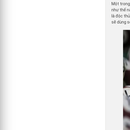
Một trong
như thế n
là độc thủ
sẽ dùng 