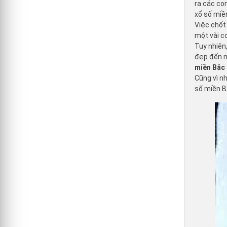
ra các con
xổ số miền
Việc chốt
một vài c
Tuy nhiên,
đẹp đến m
miền Bắc 
Cũng vì n
số miền B