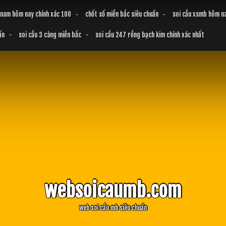
n nam hôm nay chính xác 100
chốt số miền bắc siêu chuẩn
soi cầu xsmb hôm na
ẩn
soi cầu 3 càng miền bắc
soi cầu 247 rồng bạch kim chính xác nhất
websoicaumb.com
web soi cầu mb siêu chuẩn