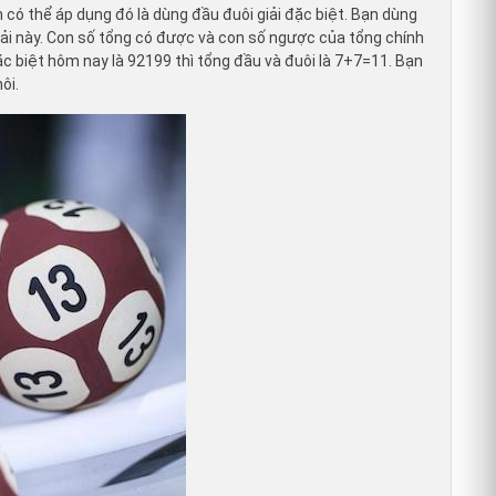
có thể áp dụng đó là dùng đầu đuôi giải đặc biệt. Bạn dùng
giải này. Con số tổng có được và con số ngược của tổng chính
ặc biệt hôm nay là 92199 thì tổng đầu và đuôi là 7+7=11. Bạn
ôi.