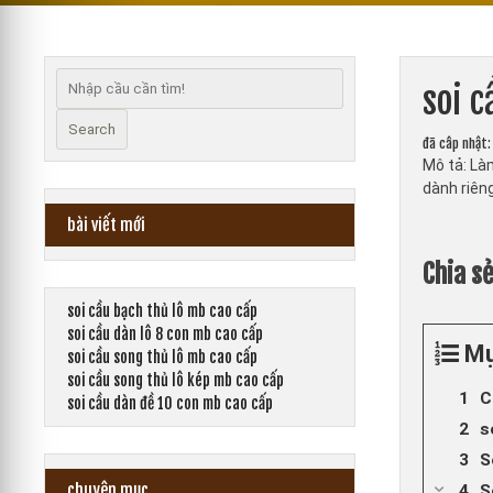
soi c
Search
đã câp nhật
Mô tả: Là
dành riên
bài viết mới
Chia s
soi cầu bạch thủ lô mb cao cấp
soi cầu dàn lô 8 con mb cao cấp
Mụ
soi cầu song thủ lô mb cao cấp
soi cầu song thủ lô kép mb cao cấp
C
soi cầu dàn đề 10 con mb cao cấp
s
S
chuyên mục
S