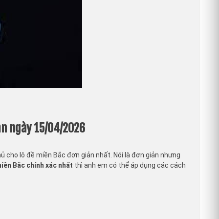
iản ngày 15/04/2026
ủ cho lô đề miền Bắc đơn giản nhất. Nói là đơn giản nhưng
miền Bắc chính xác nhất
thì anh em có thể áp dụng các cách