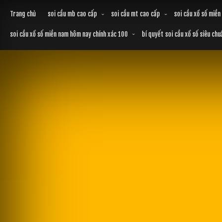
Skip
to
Trang chủ
soi cầu mb cao cấp
soi cầu mt cao cấp
soi cầu xổ số miề
content
soi cầu xổ số miền nam hôm nay chính xác 100
bí quyết soi cầu xổ số siêu chu