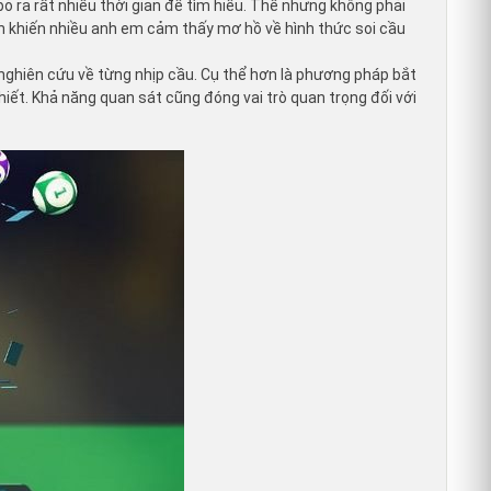
ỏ ra rất nhiều thời gian để tìm hiểu. Thế nhưng không phải
n khiến nhiều anh em cảm thấy mơ hồ về hình thức soi cầu
 nghiên cứu về từng nhịp cầu. Cụ thể hơn là phương pháp bắt
hiết. Khả năng quan sát cũng đóng vai trò quan trọng đối với