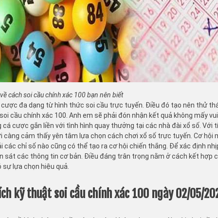
về cách soi cầu chính xác 100 bạn nên biết
 cược đa dạng từ hình thức soi cầu trực tuyến. Điều đó tạo nên thử th
 soi cầu chính xác 100. Anh em sẽ phải đón nhận kết quả không mấy vui
 cá cược gắn liền với tình hình quay thưởng tại các nhà đài xổ số. Với
i càng cảm thấy yên tâm lựa chọn cách chơi xổ số trực tuyến. Cơ hội
i các chỉ số nào cũng có thể tạo ra cơ hội chiến thắng. Để xác định nh
 sát các thông tin cơ bản. Điều đáng trân trọng nằm ở cách kết hợp cá
 sự lựa chọn hiệu quả.
ích kỹ thuật soi cầu chính xác 100 ngày 02/05/20