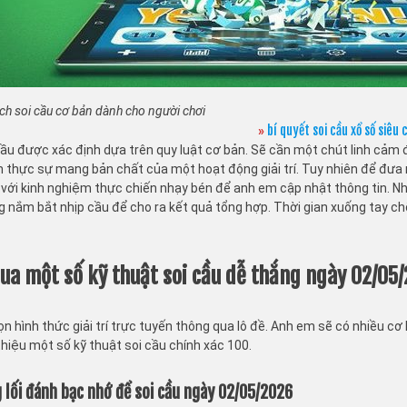
ch soi cầu cơ bản dành cho người chơi
bí quyết soi cầu xổ số siêu
»
cầu được xác định dựa trên quy luật cơ bản. Sẽ cần một chút linh cảm 
n thực sự mang bản chất của một hoạt động giải trí. Tuy nhiên để đưa r
 với kinh nghiệm thực chiến nhạy bén để anh em cập nhật thông tin. Nhữ
g nắm bắt nhịp cầu để cho ra kết quả tổng hợp. Thời gian xuống tay 
ua một số kỹ thuật soi cầu dễ thắng ngày 02/05
ọn hình thức giải trí trực tuyến thông qua lô đề. Anh em sẽ có nhiều cơ
thiệu một số kỹ thuật soi cầu chính xác 100.
 lối đánh bạc nhớ để soi cầu ngày 02/05/2026