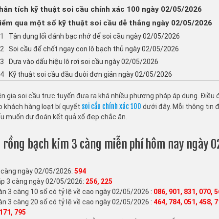
hân tích kỹ thuật soi cầu chính xác 100 ngày 02/05/2026
iểm qua một số kỹ thuật soi cầu dễ thắng ngày 02/05/2026
Tận dụng lối đánh bạc nhớ để soi cầu ngày 02/05/2026
Soi cầu để chốt ngay con lô bạch thủ ngày 02/05/2026
Dựa vào dấu hiệu lô rơi soi cầu ngày 02/05/2026
Kỹ thuật soi cầu đầu đuôi đơn giản ngày 02/05/2026
n gia soi cầu trực tuyến đưa ra khá nhiều phương pháp áp dụng. Điều đ
soi cầu chính xác 100
 khách hàng loạt bí quyết
dưới đây. Mỗi thông tin
nếu muốn dự đoán kết quả xổ đẹp chắc ăn.
u rồng bạch kim 3 càng miễn phí hôm nay ngày 0
 càng ngày 02/05/2026:
594
ặp 3 càng ngày 02/05/2026:
256, 225
àn 3 càng 10 số có tỷ lệ về cao ngày 02/05/2026 :
086, 901, 831, 070, 5
àn 3 càng 20 số có tỷ lệ về cao ngày 02/05/2026 :
464, 784, 051, 458, 7
 171, 795