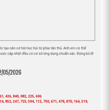
ó tạo nên cơ hội học hỏi từ phía tân thủ. Anh em có thể
 được cập nhật đều có cơ sở ứng dụng chuẩn xác. Đừng bỏ lỡ
2/05/2026
61, 426, 840, 082, 225, 696
14, 852, 247, 725, 594, 112, 750, 671, 478, 870, 164, 519,