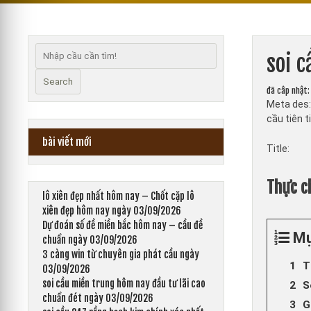
soi 
Search
đã câp nhật
Meta des:
cầu tiên t
bài viết mới
Title:
Thực c
lô xiên đẹp nhất hôm nay – Chốt cặp lô
xiên đẹp hôm nay ngày 03/09/2026
Dự đoán số đề miền bắc hôm nay – cầu đề
Mụ
chuẩn ngày 03/09/2026
3 càng win từ chuyên gia phát cầu ngày
T
03/09/2026
soi cầu miền trung hôm nay đầu tư lãi cao
S
chuẩn đét ngày 03/09/2026
G