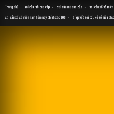
Skip
to
Trang chủ
soi cầu mb cao cấp
soi cầu mt cao cấp
soi cầu xổ số miề
content
soi cầu xổ số miền nam hôm nay chính xác 100
bí quyết soi cầu xổ số siêu chu