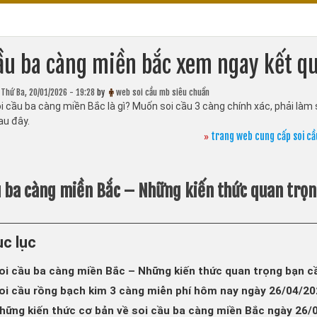
ầu ba càng miền bắc xem ngay kết qu
:
Thứ Ba, 20/01/2026 - 19:28
by
web soi cầu mb siêu chuẩn
oi cầu ba càng miền Bắc là gì? Muốn soi cầu 3 càng chính xác, phải là
au đây.
trang web cung cấp soi c
»
u ba càng miền Bắc – Những kiến thức quan trọn
c lục
oi cầu ba càng miền Bắc – Những kiến thức quan trọng bạn c
oi cầu rồng bạch kim 3 càng miễn phí hôm nay ngày 26/04/2
hững kiến thức cơ bản về soi cầu ba càng miền Bắc ngày 26/