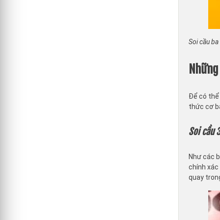
Soi cầu ba
Những 
Để có thể
thức cơ bả
Soi cầu 
Như các bạ
chính xác 
quay tron