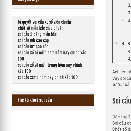
bí quyết soi cầu xổ số siêu chuẩn
chốt số miền bắc siêu chuẩn
soi cầu 3 càng miền bắc
soi cầu mb cao cấp
K
soi cầu mt cao cấp
soi cầu xổ số miền nam hôm nay chính xác
100
soi cầu xổ số miền trung hôm nay chính
xác 100
Anh em nế
soi cầu xsmb hôm nay chính xác 100
Vậy soi c
từ “cơ bả
Soi cầ
thẻ từ khoá soi cầu
Độc thủ 3
Soi cầu c
Chốt số d