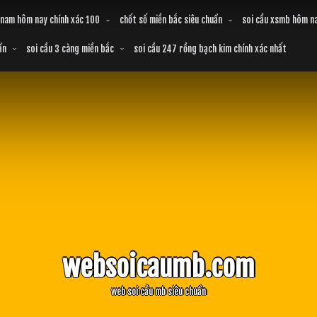
n nam hôm nay chính xác 100
chốt số miền bắc siêu chuẩn
soi cầu xsmb hôm na
ẩn
soi cầu 3 càng miền bắc
soi cầu 247 rồng bạch kim chính xác nhất
websoicaumb.com
web soi cầu mb siêu chuẩn