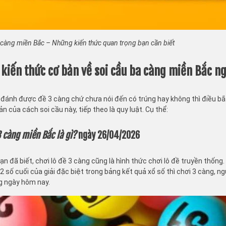
 càng miền Bắc – Những kiến thức quan trọng bạn cần biết
kiến thức cơ bản về soi cầu ba càng miền Bắc n
 đánh được đề 3 càng chứ chưa nói đến có trúng hay không thì điều bắ
n của cách soi cầu này, tiếp theo là quy luật. Cụ thể:
3 càng miền Bắc là gì?
ngày 26/04/2026
n đã biết, chơi lô đề 3 càng cũng là hình thức chơi lô đề truyền thống
2 số cuối của giải đặc biệt trong bảng kết quả xổ số thì chơi 3 càng, n
g ngày hôm nay.