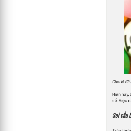
Chơi lô đề
Hiện nay,
số. Việc 
Soi cầu 
Trên thực