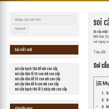
soi c
Search
đã câp nhật
Mở bài: S
sẻ ngay s
bài viết mới
Tiêu đề:
Soi cầ
soi cầu bạch thủ đề mb cao cấp
soi cầu dàn lô 10 con mb cao cấp
soi cầu dàn đề 10 con mb cao cấp
Mụ
soi cầu dàn đề 8 con mb cao cấp
soi cầu bạch thủ lô 2 nháy mb cao cấp
S
S
N
chuyên mục