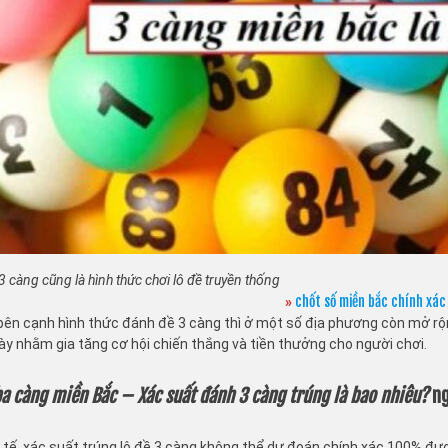
 3 càng cũng là hình thức chơi lô đề truyền thống
chốt số miền bắc chính xác
»
 bên cạnh hình thức đánh đề 3 càng thì ở một số địa phương còn mở rộn
này nhằm gia tăng cơ hội chiến thắng và tiền thưởng cho người chơi.
ba càng miền Bắc – Xác suất đánh 3 càng trúng là bao nhiêu?
ng
 tế, xác suất trúng lô đề 3 càng không thể dự đoán chính xác 100% đượ