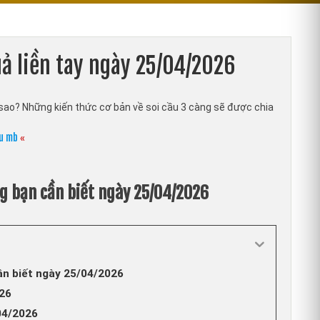
ả liền tay ngày 25/04/2026
m sao? Những kiến thức cơ bản về soi cầu 3 càng sẽ được chia
ầu mb
«
g bạn cần biết ngày 25/04/2026
ần biết ngày 25/04/2026
026
04/2026