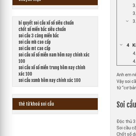
bí quyết soi cầu xổ số siêu chuẩn
chốt số miền bắc siêu chuẩn
soi cầu 3 càng miền bắc
soi cầu mb cao cấp
K
soi cầu mt cao cấp
soi cầu xổ số miền nam hôm nay chính xác
100
soi cầu xổ số miền trung hôm nay chính
xác 100
Anh em nế
soi cầu xsmb hôm nay chính xác 100
Vậy soi c
từ “cơ bả
Soi cầ
thẻ từ khoá soi cầu
Độc thủ 3
Soi cầu c
Chốt số d