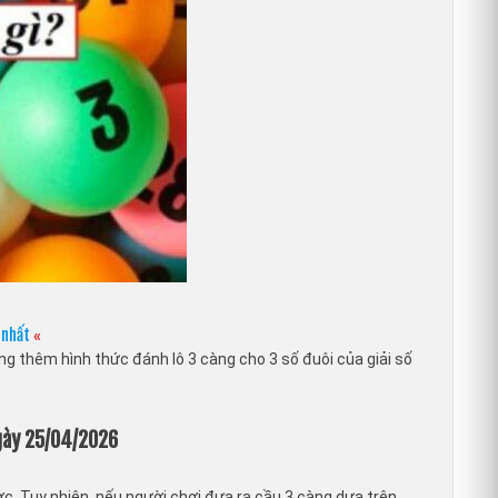
 nhất
«
g thêm hình thức đánh lô 3 càng cho 3 số đuôi của giải số
ày 25/04/2026
c. Tuy nhiên, nếu người chơi đưa ra cầu 3 càng dựa trên