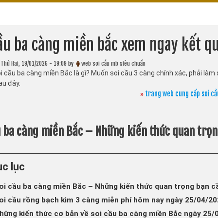
ầu ba càng miền bắc xem ngay kết qu
:
Thứ Hai, 19/01/2026 - 19:09
by
web soi cầu mb siêu chuẩn
oi cầu ba càng miền Bắc là gì? Muốn soi cầu 3 càng chính xác, phải là
au đây.
trang web cung cấp soi c
»
u ba càng miền Bắc – Những kiến thức quan trọn
c lục
oi cầu ba càng miền Bắc – Những kiến thức quan trọng bạn c
oi cầu rồng bạch kim 3 càng miễn phí hôm nay ngày 25/04/2
hững kiến thức cơ bản về soi cầu ba càng miền Bắc ngày 25/