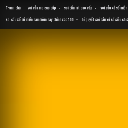
Skip
to
Trang chủ
soi cầu mb cao cấp
soi cầu mt cao cấp
soi cầu xổ số miề
content
soi cầu xổ số miền nam hôm nay chính xác 100
bí quyết soi cầu xổ số siêu chu