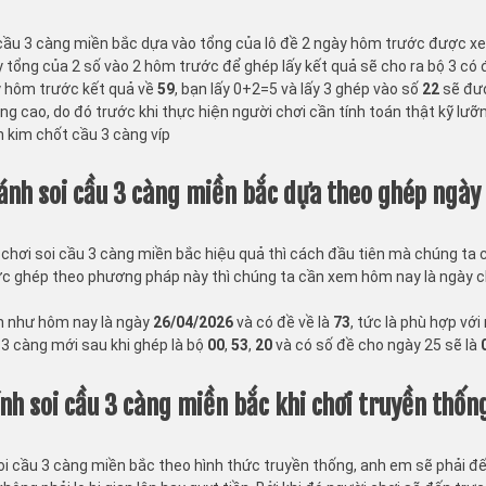
cầu 3 càng miền bắc dựa vào tổng của lô đề 2 ngày hôm trước được xe
y tổng của 2 số vào 2 hôm trước để ghép lấy kết quả sẽ cho ra bộ 3 có 
y hôm trước kết quả về
59
, bạn lấy 0+2=5 và lấy 3 ghép vào số
22
sẽ đư
g cao, do đó trước khi thực hiện người chơi cần tính toán thật kỹ lưỡ
 kim chốt cầu 3 càng víp
ánh soi cầu 3 càng miền bắc dựa theo ghép ngày
 chơi soi cầu 3 càng miền bắc hiệu quả thì cách đầu tiên mà chúng ta c
c ghép theo phương pháp này thì chúng ta cần xem hôm nay là ngày chẵ
 như hôm nay là ngày
26/04/2026
và có đề về là
73
, tức là phù hợp vớ
3 càng mới sau khi ghép là bộ
00
,
53
,
20
và có số đề cho ngày 25 sẽ là
ính soi cầu 3 càng miền bắc khi chơi truyền thố
oi cầu 3 càng miền bắc theo hình thức truyền thống, anh em sẽ phải đế