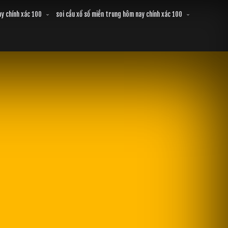
y chính xác 100
soi cầu xổ số miền trung hôm nay chính xác 100