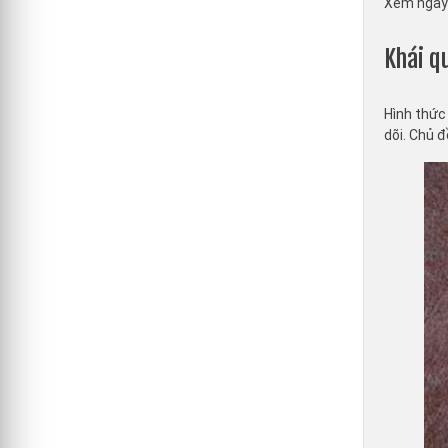
Xem ngay 
Khái q
Hình thức
dõi. Chủ đ