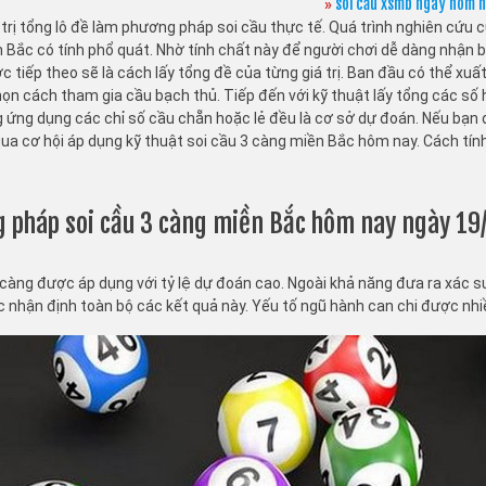
soi cầu xsmb ngày hôm 
»
iá trị tổng lô đề làm phương pháp soi cầu thực tế. Quá trình nghiên cứ
 Bắc có tính phổ quát. Nhờ tính chất này để người chơi dễ dàng nhận b
 tiếp theo sẽ là cách lấy tổng đề của từng giá trị. Ban đầu có thể xuấ
họn cách tham gia cầu bạch thủ. Tiếp đến với kỹ thuật lấy tổng các số
 ứng dụng các chỉ số cầu chẵn hoặc lẻ đều là cơ sở dự đoán. Nếu bạn
ua cơ hội áp dụng kỹ thuật soi cầu 3 càng miền Bắc hôm nay. Cách tín
 pháp soi cầu 3 càng miền Bắc hôm nay ngày 19
3 càng được áp dụng với tỷ lệ dự đoán cao. Ngoài khả năng đưa ra xác s
 nhận định toàn bộ các kết quả này. Yếu tố ngũ hành can chi được nhi