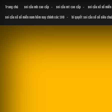
Skip
to
Trang chủ
soi cầu mb cao cấp
soi cầu mt cao cấp
soi cầu xổ số miề
content
soi cầu xổ số miền nam hôm nay chính xác 100
bí quyết soi cầu xổ số siêu chu