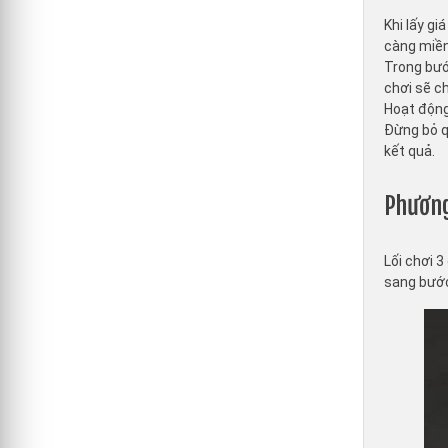
Khi lấy g
càng miền
Trong bước
chơi sẽ c
Hoạt động
Đừng bỏ q
kết quả.
Phương
Lối chơi 
sang bước