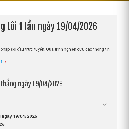
g tôi 1 lần ngày 19/04/2026
háp soi cầu trực tuyến. Quá trình nghiên cứu các thông tin
phí
«
c thắng ngày 19/04/2026
g ngày 19/04/2026
026