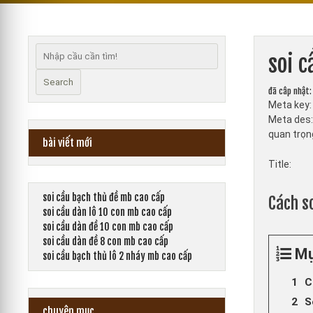
soi c
Search
đã câp nhật
Meta key:
Meta des:
quan trọn
bài viết mới
Title:
soi cầu bạch thủ đề mb cao cấp
Cách s
soi cầu dàn lô 10 con mb cao cấp
soi cầu dàn đề 10 con mb cao cấp
soi cầu dàn đề 8 con mb cao cấp
Mụ
soi cầu bạch thủ lô 2 nháy mb cao cấp
C
S
chuyên mục