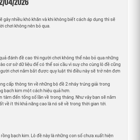
22/04/2026
ẽ gây nhiều khó khăn và khi không biết cách áp dụng thì sẽ
ời chơi không nên bỏ qua.
quả đánh đề cao thì người chơi không thể nào bỏ qua những
vào cơ sở dữ liệu để có thể soi cầu vì suy cho cùng lô đề cũng
gười chơi nắm bắt được quy luật thì điều này sẽ trở nên đơn
ng cấp thông tin về những bộ đề 2 nháy trúng giải trong
ồng bạch kim một cách hiệu quả hơn.
n tâm đến tổng số lần về trong tháng. Như vậy bạn sẽ nắm
về ít thì khả năng cao là nó sẽ về trong thời gian tới.
 rồng bạch kim. Lô đề này là những con số chưa xuất hiện