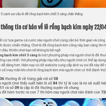
y 5 cách soi cầu lô đề rồng bạch kim chốt 3 càng chắc thắng
thông tin cơ bản về lô rồng bạch kim ngày 22/0
bất cứ tựa game cá cược nào người chơi cùng cần bỏ thời gian và công
h được chiến thắng. Chơi lô đề rồng bạch kim cũng vậy, bạn càng tìm h
 đâu thì khi chơi bạn sẽ không bị bỡ ngỡ.
ng bạch kim chốt 3 càng
là một phương pháp mà người chơi lô đề thư
ởng cao nhất. Với phương pháp này nếu như người chơi có thể áp dụng 
 dễ dàng hơn. Hiện nay có rất website cung cấp dịch vụ soi đề này để
 số may mắn khi chơi lô rồng bạch kim mà người chơi có thể đánh thử
36
thường đi về trúng giải với số
58
 người chơi thấy xuất hiện lô số
84
thì tỷ lệ cao là nó sẽ xuất hi
11
và số
09
là cặp lô đề thường xuyên về chung
 đề hôm trước ra con 7 thì hôm nay người chơi nên đánh con
72