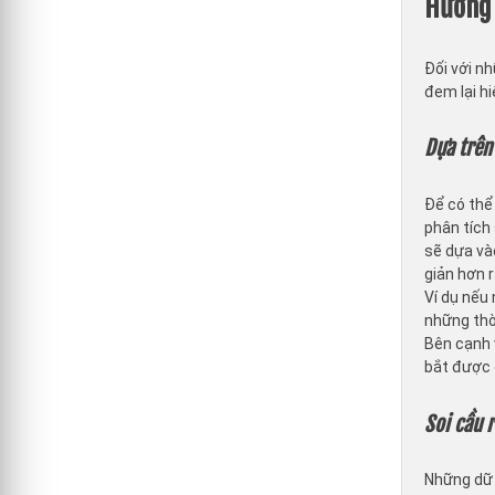
Hướng 
Đối với n
đem lại h
Dựa trên 
Để có thể
phân tích 
sẽ dựa và
giản hơn r
Ví dụ nếu 
những thờ
Bên cạnh 
bắt được q
Soi cầu 
Những dữ 