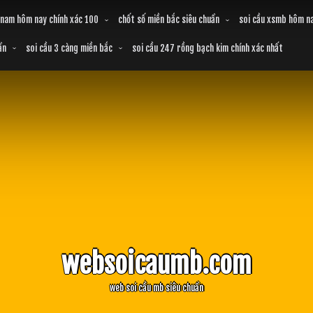
n nam hôm nay chính xác 100
chốt số miền bắc siêu chuẩn
soi cầu xsmb hôm na
ẩn
soi cầu 3 càng miền bắc
soi cầu 247 rồng bạch kim chính xác nhất
websoicaumb.com
web soi cầu mb siêu chuẩn