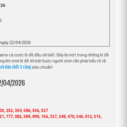
026
6
 ngày 22/04/2026
game cá cược lô đề đều sẽ biết. Đây là một trong những lô đề
 khi chơi lô đề thì bắt buộc người chơi cần phải hiểu rõ về
ạch kim chốt 3 càng
siêu chuẩn!
2/04/2026
03, 252, 359, 586, 556, 527
21, 777, 082, 589, 890, 156, 327, 248, 470, 546, 812, 515,