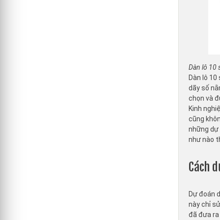
Dàn lô 10 s
Dàn lô 10
dãy số nằ
chọn và đ
Kinh nghi
cũng khôn
những dự 
như nào t
Cách d
Dự đoán dà
này chỉ sử
đã đưa ra