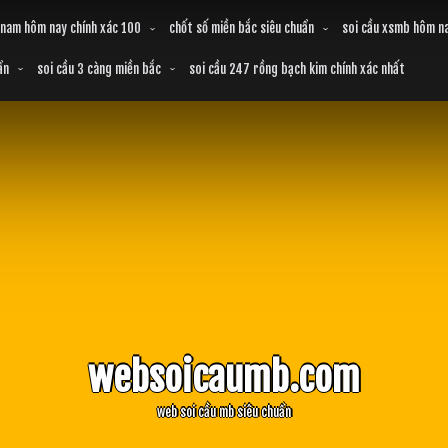
n nam hôm nay chính xác 100
chốt số miền bắc siêu chuẩn
soi cầu xsmb hôm na
ẩn
soi cầu 3 càng miền bắc
soi cầu 247 rồng bạch kim chính xác nhất
websoicaumb.com
web soi cầu mb siêu chuẩn