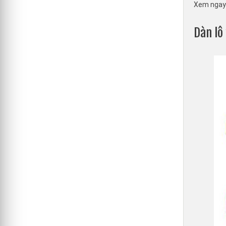
Xem ngay 
Dàn lô