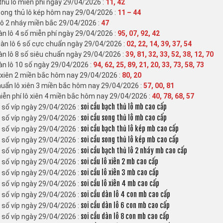
thủ lô miễn phí ngày 29/04/2026 :
11, 42
ong thủ lô kép hôm nay 29/04/2026 :
11 – 44
lô 2 nháy miền bắc 29/04/2026 :
47
àn lô 4 số miễn phí ngày 29/04/2026 :
95, 07, 92, 42
àn lô 6 số cực chuẩn ngày 29/04/2026 :
02, 22, 14, 39, 37, 54
àn lô 8 số siêu chuẩn ngày 29/04/2026 :
39, 81, 32, 33, 52, 38, 12, 70
àn lô 10 số ngày 29/04/2026 :
94, 62, 25, 89, 21, 20, 33, 73, 58, 73
ô xiên 2 miền bắc hôm nay 29/04/2026 :
80, 20
huẩn lô xiên 3 miền bắc hôm nay 29/04/2026 :
57, 00, 81
iễn phí lô xiên 4 miền bắc hôm nay 29/04/2026 :
40, 78, 68, 57
soi cầu bạch thủ lô mb cao cấp
số víp ngày 29/04/2026 :
soi cầu song thủ lô mb cao cấp
số víp ngày 29/04/2026 :
soi cầu bạch thủ lô kép mb cao cấp
số víp ngày 29/04/2026 :
soi cầu song thủ lô kép mb cao cấp
số víp ngày 29/04/2026 :
soi cầu bạch thủ lô 2 nháy mb cao cấp
số víp ngày 29/04/2026 :
soi cầu lô xiên 2 mb cao cấp
số víp ngày 29/04/2026 :
soi cầu lô xiên 3 mb cao cấp
số víp ngày 29/04/2026 :
soi cầu lô xiên 4 mb cao cấp
số víp ngày 29/04/2026 :
soi cầu dàn lô 4 con mb cao cấp
số víp ngày 29/04/2026 :
soi cầu dàn lô 6 con mb cao cấp
số víp ngày 29/04/2026 :
soi cầu dàn lô 8 con mb cao cấp
số víp ngày 29/04/2026 :