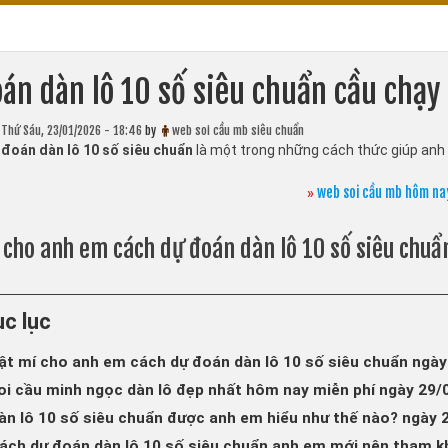
án dàn lô 10 số siêu chuẩn cầu chạy
:
Thứ Sáu, 23/01/2026 - 18:46
by
web soi cầu mb siêu chuẩn
đoán dàn lô 10 số siêu chuẩn
là một trong những cách thức giúp anh 
web soi cầu mb hôm na
»
 cho anh em cách dự đoán dàn lô 10 số siêu chu
c lục
ật mí cho anh em cách dự đoán dàn lô 10 số siêu chuẩn ngà
oi cầu minh ngọc dàn lô đẹp nhất hôm nay miễn phí ngày 29/
àn lô 10 số siêu chuẩn được anh em hiểu như thế nào? ngày 
ách dự đoán dàn lô 10 số siêu chuẩn anh em mới nên tham k