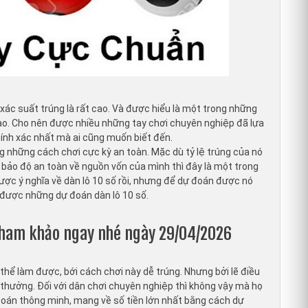
xác suất trúng là rất cao. Và được hiểu là một trong những
 cao. Cho nên được nhiều những tay chơi chuyên nghiệp đã lựa
nh xác nhất mà ai cũng muốn biết đến.
g những cách chơi cực kỳ an toàn. Mặc dù tỷ lệ trúng của nó
ảo độ an toàn về nguồn vốn của mình thì đây là một trong
ược ý nghĩa về dàn lô 10 số rồi, nhưng để dự đoán được nó
ó được những
dự đoán dàn lô 10 số.
 tham khảo ngay nhé ngày 29/04/2026
 thể làm được, bới cách chơi này dễ trúng. Nhưng bởi lẽ điều
i thưởng. Đối với dân chơi chuyên nghiệp thì không vậy mà họ
đoán thông minh, mang về số tiền lớn nhất bằng cách dự