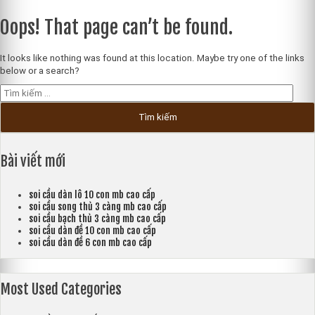
Oops! That page can’t be found.
It looks like nothing was found at this location. Maybe try one of the links
below or a search?
Tìm
kiếm
cho:
Bài viết mới
soi cầu dàn lô 10 con mb cao cấp
soi cầu song thủ 3 càng mb cao cấp
soi cầu bạch thủ 3 càng mb cao cấp
soi cầu dàn đề 10 con mb cao cấp
soi cầu dàn đề 6 con mb cao cấp
Most Used Categories