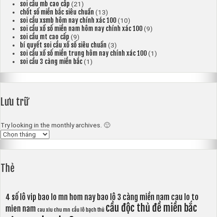
soi cầu mb cao cấp
(21)
chốt số miền bắc siêu chuẩn
(13)
soi cầu xsmb hôm nay chính xác 100
(10)
soi cầu xổ số miền nam hôm nay chính xác 100
(9)
soi cầu mt cao cấp
(9)
bí quyết soi cầu xổ số siêu chuẩn
(3)
soi cầu xổ số miền trung hôm nay chính xác 100
(1)
soi cầu 3 càng miền bắc
(1)
Lưu trữ
Try looking in the monthly archives. 🙂
Lưu
trữ
Thẻ
4 số lô vip
bao lo mn hom nay
bao lô 3 càng miền nam
cau lo to
cầu độc thủ đề miền bắc
mien nam
cau xiu chu mn
cầu lô bạch thủ