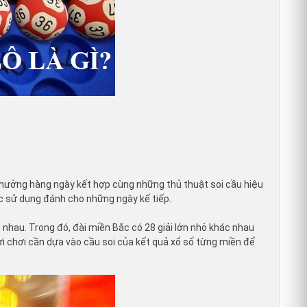
thưởng hàng ngày kết hợp cùng những thủ thuật soi cầu hiệu
ợc sử dụng đánh cho những ngày kế tiếp.
c nhau. Trong đó, đài miền Bắc có 28 giải lớn nhỏ khác nhau
ời chơi cần dựa vào cầu soi của kết quả xổ số từng miền để