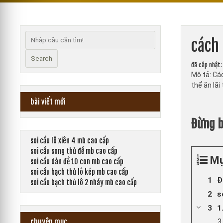
cách
Search
đã câp nhật
Mô tả: Cá
thể ăn lã
bài viết mới
Đừng b
soi cầu lô xiên 4 mb cao cấp
soi cầu song thủ đề mb cao cấp
Mụ
soi cầu dàn đề 10 con mb cao cấp
soi cầu bạch thủ lô kép mb cao cấp
Đ
soi cầu bạch thủ lô 2 nháy mb cao cấp
s
1
chuyên mục