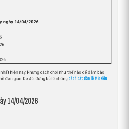
ay ngày 14/04/2026
26
026
2026
n nhất hiện nay. Nhưng cách chơi như thế nào để đảm bảo
cách bắt dàn lô MB siêu
g hề đơn giản. Do đó, đừng bỏ lỡ những
gày 14/04/2026