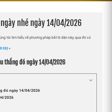
i ngày nhé ngày 14/04/2026
ng tôi tìm hiểu về phương pháp bắt lô dàn này, qua đó có
ôm nay
«
đâu thắng đó ngày 14/04/2026
ng đó ngày 14/04/2026
04/2026