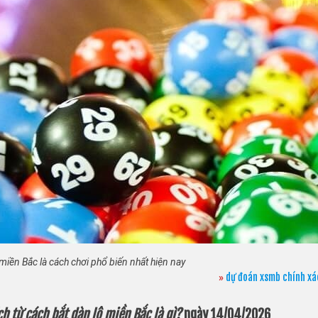
 miền Bắc là cách chơi phổ biến nhất hiện nay
dự đoán xsmb chính xá
»
ích từ cách bắt dàn lô miền Bắc là gì?
ngày 14/04/2026