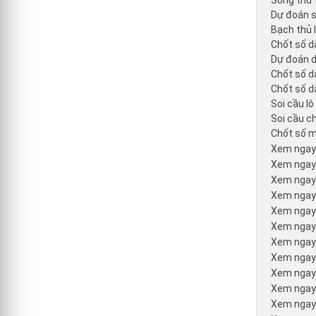
Dự đoán s
Bạch thủ 
Chốt số d
Dự đoán d
Chốt số d
Chốt số d
Soi cầu l
Soi cầu c
Chốt số m
Xem ngay 
Xem ngay 
Xem ngay 
Xem ngay 
Xem ngay 
Xem ngay 
Xem ngay 
Xem ngay 
Xem ngay 
Xem ngay 
Xem ngay 