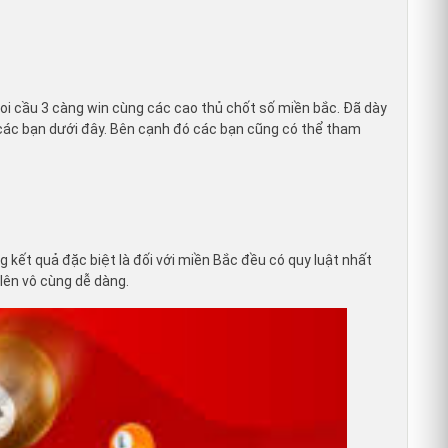
oi cầu 3 càng win cùng các cao thủ chốt số miền bắc. Đã dày
 các bạn dưới đây. Bên cạnh đó các bạn cũng có thể tham
g kết quả đặc biệt là đối với miền Bắc đều có quy luật nhất
 lên vô cùng dễ dàng.