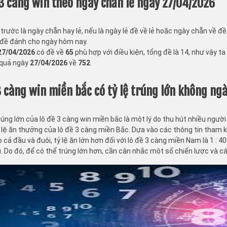
 3 càng win theo ngày chẵn lẻ ngày 27/04/2026
rước là ngày chẵn hay lẻ, nếu là ngày lẻ đề về lẻ hoặc ngày chẵn về đề
 đề đánh cho ngày hôm nay.
27/04/2026
có đề về
65
phù hợp với điều kiện, tổng đề là 14, như vậy t
 quả ngày
27/04/2026
về
752
.
3 càng win miền bắc có tỷ lệ trúng lớn không ng
trúng lớn của lô đề 3 càng win miền bắc là một lý do thu hút nhiều ngườ
 lệ ăn thưởng của lô đề 3 càng miền Bắc. Dựa vào các thông tin tham kh
o cả đầu và đuôi, tỷ lệ ăn lớn hơn đối với lô đề 3 càng miền Nam là 1 : 4
. Do đó, để có thể trúng lớn hơn, cần cân nhắc một số chiến lược và c