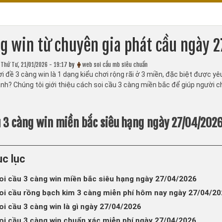
ng win từ chuyên gia phát cầu ngày 
:
Thứ Tư, 21/01/2026 - 19:17
by
web soi cầu mb siêu chuẩn
ơi đề 3 càng win là 1 dạng kiểu chơi rộng rãi ở 3 miền, đặc biệt được 
nh? Chúng tôi giới thiệu cách soi cầu 3 càng miền bắc để giúp người c
u 3 càng win miền bắc siêu hạng ngày 27/04/202
c lục
oi cầu 3 càng win miền bắc siêu hạng ngày 27/04/2026
oi cầu rồng bạch kim 3 càng miễn phí hôm nay ngày 27/04/2
oi cầu 3 càng win là gì ngày 27/04/2026
oi cầu 3 càng win chuẩn xác miễn phí ngày 27/04/2026