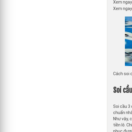
Xem ngay 
Xem ngay 
Cách soi 
Soi cầ
Soi cầu 3 
chuẩn nhấ
Như vậy, c
tiền lô. C
phục được