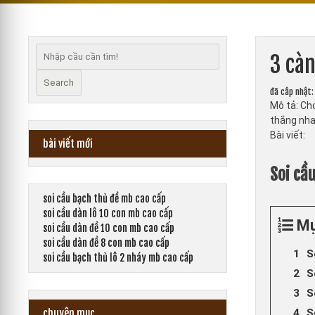
3 cà
Search
đã câp nhật
Mô tả: Ch
thắng nha
Bài viết:
bài viết mới
Soi cầ
soi cầu bạch thủ đề mb cao cấp
soi cầu dàn lô 10 con mb cao cấp
Mụ
soi cầu dàn đề 10 con mb cao cấp
soi cầu dàn đề 8 con mb cao cấp
S
soi cầu bạch thủ lô 2 nháy mb cao cấp
S
S
chuyên mục
S