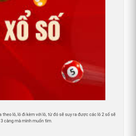
theo lô, lô đi kèm với lô, từ đó sẽ suy ra được các lô 2 số sẽ
lô 3 càng mà mình muốn tìm.