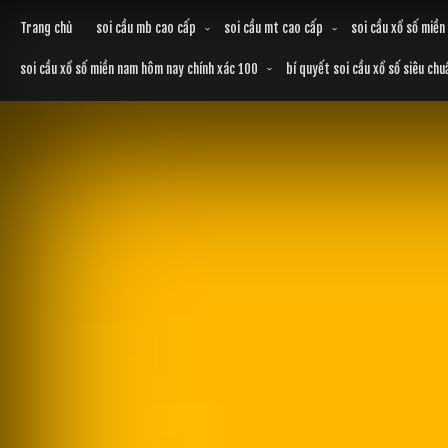
Skip
to
Trang chủ
soi cầu mb cao cấp
soi cầu mt cao cấp
soi cầu xổ số miề
content
soi cầu xổ số miền nam hôm nay chính xác 100
bí quyết soi cầu xổ số siêu chu