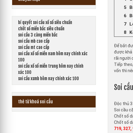
B
B
bí quyết soi cầu xổ số siêu chuẩn
L
chốt số miền bắc siêu chuẩn
K
soi cầu 3 càng miền bắc
soi cầu mb cao cấp
Để bắt đư
soi cầu mt cao cấp
được khả 
soi cầu xổ số miền nam hôm nay chính xác
rãi người 
100
Tiếp theo,
soi cầu xổ số miền trung hôm nay chính
vốn thì nê
xác 100
soi cầu xsmb hôm nay chính xác 100
Soi cầ
thẻ từ khoá soi cầu
Độc thủ 3
Soi cầu c
Chốt số d
Chốt số d
719, 327,