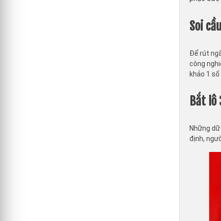
Soi cầ
Để rút ng
công nghi
khảo 1 số
Bắt lô
Những dữ l
định, ngườ