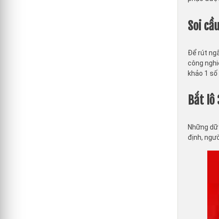
Soi cầ
Để rút ng
công nghi
khảo 1 số
Bắt lô
Những dữ l
định, ngườ