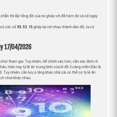
 chẵn thì lấy tổng đề của nó ghép với đề hôm đó và số ngày
a có các số
93
,
53
,
15
ghép lại với nhau thành dàn đề, ta có
ày 17/04/2026
i chơi tham gia. Tuy nhiên, để chính xác hơn, cần xác định rõ
ảo, hiện nay tỷ lệ ăn trung bình của lô đề 3 càng miền Bắc là
00. Tuy nhiên, cần lưu ý rằng khác nhà cái có thể có tỷ lệ ăn
ách chơi khác nhau.