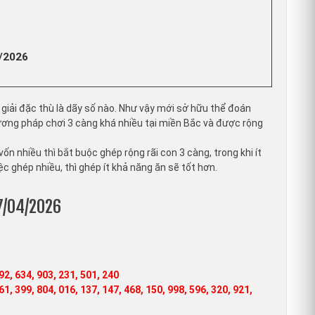
4/2026
 giải đặc thù là dãy số nào. Như vậy mới sở hữu thể đoán
ương pháp chơi 3 càng khá nhiều tại miền Bắc và được rộng
n nhiều thì bắt buộc ghép rộng rãi con 3 càng, trong khi ít
c ghép nhiều, thì ghép ít khả năng ăn sẽ tốt hơn.
7/04/2026
92, 634, 903, 231, 501, 240
61, 399, 804, 016, 137, 147, 468, 150, 998, 596, 320, 921,