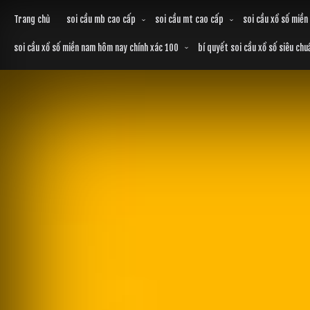
Skip
to
Trang chủ
soi cầu mb cao cấp
soi cầu mt cao cấp
soi cầu xổ số miề
content
soi cầu xổ số miền nam hôm nay chính xác 100
bí quyết soi cầu xổ số siêu chu