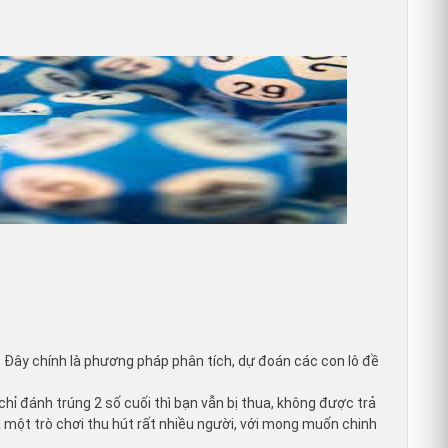
m. Đây chính là phương pháp phân tích, dự đoán các con lô đề
chỉ đánh trúng 2 số cuối thì bạn vẫn bị thua, không được trả
 là một trò chơi thu hút rất nhiều người, với mong muốn chinh