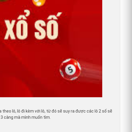
theo lô, lô đi kèm với lô, từ đó sẽ suy ra được các lô 2 số sẽ
lô 3 càng mà mình muốn tìm.