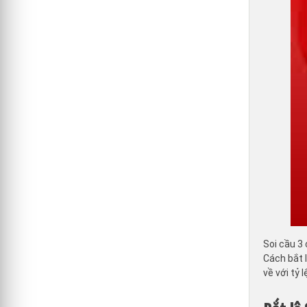
Soi cầu 3
Cách bắt l
về với tỷ