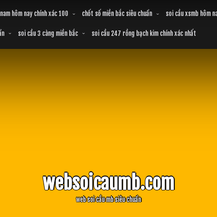
n nam hôm nay chính xác 100
chốt số miền bắc siêu chuẩn
soi cầu xsmb hôm na
ẩn
soi cầu 3 càng miền bắc
soi cầu 247 rồng bạch kim chính xác nhất
websoicaumb.com
web soi cầu mb siêu chuẩn